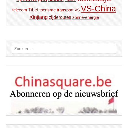
VS-China
Tibet
toerisme
transport
telecom
VS
Xinjiang
zijderoutes
zonne-energie
Zoeken
naar: