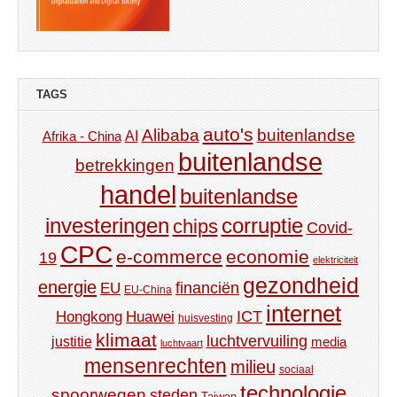
TAGS
auto's
Alibaba
buitenlandse
AI
Afrika - China
buitenlandse
betrekkingen
handel
buitenlandse
investeringen
corruptie
chips
Covid-
CPC
e-commerce
economie
19
elektriciteit
gezondheid
energie
financiën
EU
EU-China
internet
ICT
Hongkong
Huawei
huisvesting
klimaat
luchtvervuiling
justitie
media
luchtvaart
mensenrechten
milieu
sociaal
technologie
spoorwegen
steden
Taiwan