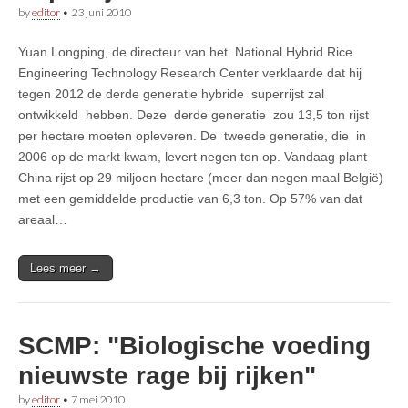
by
editor
•
23 juni 2010
Yuan Longping, de directeur van het National Hybrid Rice
Engineering Technology Research Center verklaarde dat hij
tegen 2012 de derde generatie hybride superrijst zal
ontwikkeld hebben. Deze derde generatie zou 13,5 ton rijst
per hectare moeten opleveren. De tweede generatie, die in
2006 op de markt kwam, levert negen ton op. Vandaag plant
China rijst op 29 miljoen hectare (meer dan negen maal België)
met een gemiddelde productie van 6,3 ton. Op 57% van dat
areaal…
Lees meer →
SCMP: "Biologische voeding
nieuwste rage bij rijken"
by
editor
•
7 mei 2010