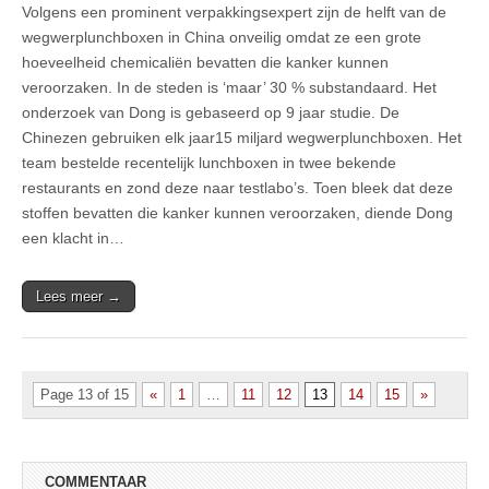
Volgens een prominent verpakkingsexpert zijn de helft van de
wegwerplunchboxen in China onveilig omdat ze een grote
hoeveelheid chemicaliën bevatten die kanker kunnen
veroorzaken. In de steden is ‘maar’ 30 % substandaard. Het
onderzoek van Dong is gebaseerd op 9 jaar studie. De
Chinezen gebruiken elk jaar15 miljard wegwerplunchboxen. Het
team bestelde recentelijk lunchboxen in twee bekende
restaurants en zond deze naar testlabo’s. Toen bleek dat deze
stoffen bevatten die kanker kunnen veroorzaken, diende Dong
een klacht in…
Lees meer →
Page 13 of 15
«
1
…
11
12
13
14
15
»
COMMENTAAR