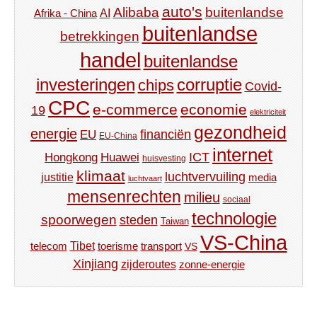
auto's
Alibaba
buitenlandse
AI
Afrika - China
buitenlandse
betrekkingen
handel
buitenlandse
investeringen
corruptie
chips
Covid-
CPC
e-commerce
economie
19
elektriciteit
gezondheid
energie
financiën
EU
EU-China
internet
ICT
Hongkong
Huawei
huisvesting
klimaat
luchtvervuiling
justitie
media
luchtvaart
mensenrechten
milieu
sociaal
technologie
spoorwegen
steden
Taiwan
VS-China
Tibet
toerisme
transport
telecom
VS
Xinjiang
zijderoutes
zonne-energie