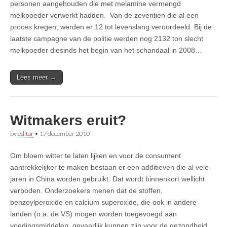
personen aangehouden die met melamine vermengd
melkpoeder verwerkt hadden. Van de zeventien die al een
proces kregen, werden er 12 tot levenslang veroordeeld. Bij de
laatste campagne van de politie werden nog 2132 ton slecht
melkpoeder diesinds het begin van het schandaal in 2008…
Lees meer →
Witmakers eruit?
by
editor
•
17 december 2010
Om bloem witter te laten lijken en voor de consument
aantrekkelijker te maken bestaan er een additieven die al vele
jaren in China worden gebruikt. Dat wordt binnenkort wellicht
verboden. Onderzoekers menen dat de stoffen,
benzoylperoxide en calcium superoxide, die ook in andere
landen (o.a. de VS) mogen worden toegevoegd aan
voedingsmiddelen, gevaarlijk kunnen zijn voor de gezondheid.