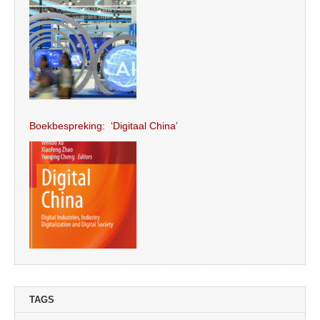
Boekbespreking: ‘Digitaal China’
TAGS