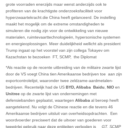
grote voorraden enerzijds maar wenst anderzijds ook te
profiteren van de krachtigste onderzoeksfaciliteit voor
hyperzwaartekracht.die China heeft gelanceerd. De instelling
maakt het mogelijk om de extreme omstandigheden te
simuleren die nodig zijn voor de ontwikkeling van nieuwe
materialen, ruimtevaarttechnologieën, hypersonische systemen
en energieoplossingen. Meer duidelijkheid wellicht als president
Trump ingaat op het voorstel van zijn collega Tokayev om
Kazachstan te bezoeken FT, SCMP, the Diplomat
*Als reactie op de recente uitbreiding van de militaire zwarte lijst
door de VS voegt China tien Amerikaanse bedrijven toe aan zijn
exportcontrolelijst, waaronder twee zeldzame-aardmetalen-
bedrijven. Recentelijk had de US
BYD, Alibaba Baidu
,
NIO
en
Unitree
op de zwarte lijst van ondernemingen met
defensiebanden geplaatst, waartegen
Alibaba
al beroep heeft
aangetekend. Nu volgt de Chinese reactie en die tevens 46
Amerikaanse bedrijven uitsluit van overheidsopdrachten. Een
woordvoerder preciseert dat de uitvoer van goederen voor
tweeërlei gebruik naar deze entiteiten verboden is
GT, SCMP