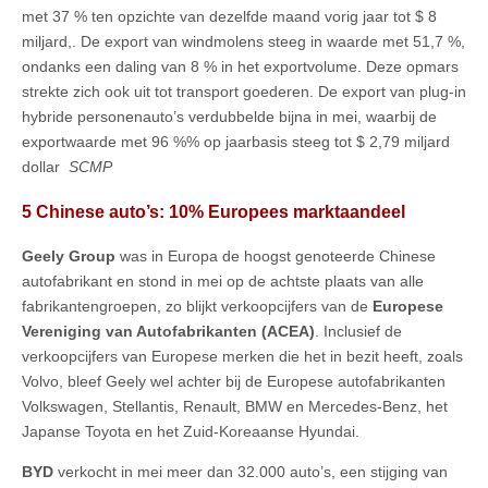
met 37 % ten opzichte van dezelfde maand vorig jaar tot $ 8
miljard,. De export van windmolens steeg in waarde met 51,7 %,
ondanks een daling van 8 % in het exportvolume. Deze opmars
strekte zich ook uit tot transport goederen. De export van plug-in
hybride personenauto’s verdubbelde bijna in mei, waarbij de
exportwaarde met 96 %% op jaarbasis steeg tot $ 2,79 miljard
dollar
SCMP
5 Chinese auto’s: 10% Europees marktaandeel
Geely Group
was in Europa de hoogst genoteerde Chinese
autofabrikant en stond in mei op de achtste plaats van alle
fabrikantengroepen, zo blijkt verkoopcijfers van de
Europese
Vereniging van Autofabrikanten (ACEA)
. Inclusief de
verkoopcijfers van Europese merken die het in bezit heeft, zoals
Volvo, bleef Geely wel achter bij de Europese autofabrikanten
Volkswagen, Stellantis, Renault, BMW en Mercedes-Benz, het
Japanse Toyota en het Zuid-Koreaanse Hyundai.
BYD
verkocht in mei meer dan 32.000 auto’s, een stijging van