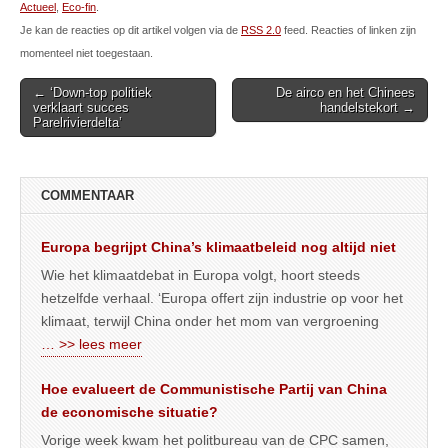
Actueel
,
Eco-fin
.
Je kan de reacties op dit artikel volgen via de
RSS 2.0
feed. Reacties of linken zijn
momenteel niet toegestaan.
Post
← ‘Down-top politiek
De airco en het Chinees
verklaart succes
handelstekort →
navigation
Parelrivierdelta’
COMMENTAAR
Europa begrijpt China’s klimaatbeleid nog altijd niet
Wie het klimaatdebat in Europa volgt, hoort steeds
hetzelfde verhaal. ‘Europa offert zijn industrie op voor het
klimaat, terwijl China onder het mom van vergroening
… >> lees meer
Hoe evalueert de Communistische Partij van China
de economische situatie?
Vorige week kwam het politbureau van de CPC samen,