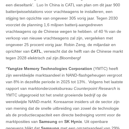
een dieseltank’. Luo In China is CATL van plan om dit jaar 900
batterijwisselstations voor vrachtwagens te installeren, een
stijging ten opzichte van ongeveer 305 vorig jaar. Tegen 2030
voorziet de planning 1,6 miljoen batterij-aangedreven
vrachtwagens op de Chinese wegen te hebben. of 40 % van de
verkoop van nieuwe vrachtwagens zal zijn, vergeleken met
ongeveer 25 procent vorig jaar. Robin Zeng, de miljardair en
oprichter van
CATL
, verwacht dat de helft van de Chinese markt
tegen 2028 elektrisch zal zijn.
Bloombergf
*
Yangtze Memory Technologies Corporation
(YMTC) heeft
zijn wereldwijde marktaandeel in NAND-flashgeheugen vergroot
van 8% in dezelfde periode in 2025 tot 13%.. Volgens het laatste
rapport van marktonderzoeksbureau
Counterpoint Research
is
YMTC uitgegroeid tot het snelst groeiende bedrijf op de
wereldwijde NAND-markt. Koreaanse insiders uit de sector zijn
van mening dat de snelle uitbreiding van zowel de technologie
als de productiecapaciteit een directe bedreiging vormt voor de
marktposities van
Samsung
en
SK Hynix
. Uit openbare
gegevens blijkt dat
Samsung
met een omzetaandeel van 29%