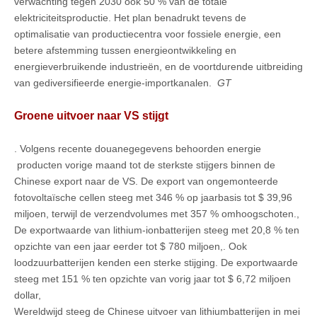
verwachting tegen 2030 ook 50 % van de totale
elektriciteitsproductie. Het plan benadrukt tevens de
optimalisatie van productiecentra voor fossiele energie, een
betere afstemming tussen energieontwikkeling en
energieverbruikende industrieën, en de voortdurende uitbreiding
van gediversifieerde energie-importkanalen.
GT
Groene uitvoer naar VS stijgt
. Volgens recente douanegegevens behoorden energie
producten vorige maand tot de sterkste stijgers binnen de
Chinese export naar de VS. De export van ongemonteerde
fotovoltaïsche cellen steeg met 346 % op jaarbasis tot $ 39,96
miljoen, terwijl de verzendvolumes met 357 % omhoogschoten.,
De exportwaarde van lithium-ionbatterijen steeg met 20,8 % ten
opzichte van een jaar eerder tot $ 780 miljoen,. Ook
loodzuurbatterijen kenden een sterke stijging. De exportwaarde
steeg met 151 % ten opzichte van vorig jaar tot $ 6,72 miljoen
dollar,
Wereldwijd steeg de Chinese uitvoer van lithiumbatterijen in mei