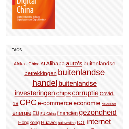
TAGS
auto's
Alibaba
buitenlandse
AI
Afrika - China
buitenlandse
betrekkingen
handel
buitenlandse
investeringen
corruptie
chips
Covid-
CPC
e-commerce
economie
19
elektriciteit
gezondheid
energie
financiën
EU
EU-China
internet
ICT
Hongkong
Huawei
huisvesting