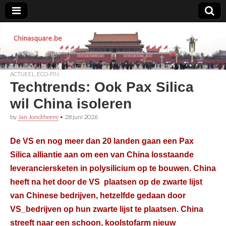
Chinasquare.be
ACTUEEL
,
ECO-FIN
Techtrends: Ook Pax Silica
wil China isoleren
by
Jan Jonckheere
•
28 juni 2026
De VS en nog meer dan 20 landen gaan een Pax
Silica alliantie aan om een van China losstaande
leveranciersketen in polysilicium op te bouwen. China
heeft na het door de VS plaatsen op de zwarte lijst
van Chinese bedrijven, hetzelfde gedaan door
VS_bedrijven op hun zwarte lijst te plaatsen. China
streeft naar een schoon, koolstofarm nieuw