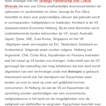
Naar analogie met het
Strategic Partnerschip over Critical
Minerals
dat een van China onafhankelijke leveranciersketen wil
opbouwen in aardmetalen en zilver, beoogt de Pax Silica
hetzelfde te doen voor polycristallijne silicium dat gebruikt wordt
in zonnepanelen, halfgeleiders en batterijen. Architect is de VS
staatssecretaris Economie Helberg. Bij de eind december eerst
ondertekenende landen behoorden de VS, Israel, Australië,
Japan, Qatar, VAE, Zuid-Korea, Singapore en het VK.
Afgelopen week vervoegden de EU, Nederland, Duitsland en
Griekenland. Volgende week zouden volgens Helberg ook
Argentinië, Chili, Costa Rica, Kazakhstan en Panama toetreden
wat het totaal op 24 landen zou brengen. India heeft aan de VS
gevraagd dat toetreding niet mag betekenen dat een land wordt
afgesloten van een technologie zoals met
Antropic
is gebeurd.
Interessant wordt ook het standpunt van Kazachstan waar
landen uit oost en west op voet van gelijkheid kunnen
concurreren. AI Helberg zei dat de VS en Kazachstan de
oprichting zouden aankondigen van een economische
veiligheidszone in het land om de mogelijkheden voor de
veiligheid van delfstoffen te vergroten. Kazachstan beschikt over