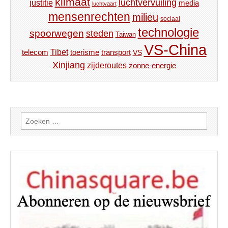
klimaat
luchtvervuiling
justitie
media
luchtvaart
mensenrechten
milieu
sociaal
technologie
spoorwegen
steden
Taiwan
VS-China
Tibet
toerisme
transport
telecom
VS
Xinjiang
zijderoutes
zonne-energie
Zoeken
naar: