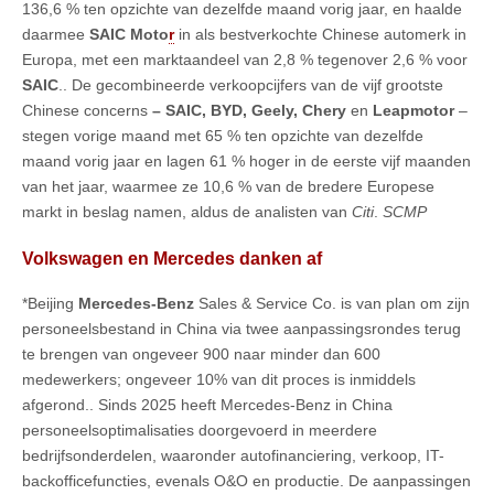
136,6 % ten opzichte van dezelfde maand vorig jaar, en haalde
daarmee
SAIC Moto
r
in als bestverkochte Chinese automerk in
Europa, met een marktaandeel van 2,8 % tegenover 2,6 % voor
SAIC
.. De gecombineerde verkoopcijfers van de vijf grootste
Chinese concerns
– SAIC, BYD, Geely, Chery
en
Leapmotor
–
stegen vorige maand met 65 % ten opzichte van dezelfde
maand vorig jaar en lagen 61 % hoger in de eerste vijf maanden
van het jaar, waarmee ze 10,6 % van de bredere Europese
markt in beslag namen, aldus de analisten van
Citi
.
SCMP
Volkswagen en Mercedes danken af
*Beijing
Mercedes-Benz
Sales & Service Co. is van plan om zijn
personeelsbestand in China via twee aanpassingsrondes terug
te brengen van ongeveer 900 naar minder dan 600
medewerkers; ongeveer 10% van dit proces is inmiddels
afgerond.. Sinds 2025 heeft Mercedes-Benz in China
personeelsoptimalisaties doorgevoerd in meerdere
bedrijfsonderdelen, waaronder autofinanciering, verkoop, IT-
backofficefuncties, evenals O&O en productie. De aanpassingen