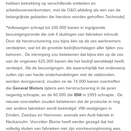
hebben betrekking op verschillende entiteiten en
arbeidsovereenkomsten, met de O&O-afdeling als een van de
belangrijkste gebieden die hierdoor worden getroffen.
Technode
]
*Volkswagen schrapt tot 100.000 banen in ingrijpende
bezuinigingsronde die ook 4 sluitingen van fabrieken inhoudt.
Door de herstructurering zou bijna één op de zes werknemers
verdwijnen, wat tot de grootste bedrijfsontslagen aller tijden zou
behoren.. De inkrimping zou betekenen dat bijna één op de zes
van de ongeveer 625.000 banen die het bedrijf wereldwijd heeft,
verdwijnt,. Als de bezuinigingen, die waarschijnlijk het onderwerp
zullen zijn van harde onderhandelingen met de vakbonden,
worden doorgevoerd, zouden ze de 74.000 banen overtreffen
die
General Motors
tijdens een herstructurering in de jaren
negentig schrapte, en de 60.000 die
IBM
in 1993 schrapte.. De
nieuwe voorstellen zouden betekenen dat de productie in nog
vier andere fabrieken wordt beëindigd: VW-vestigingen in
Emden, Zwickau en Hannover, evenals een Audi-fabriek in
Neckarsulm. Voorzitter Blume heeft eerder gezegd dat het
volledig sluiten van fabrieken niet zijn voorkeursoplossing was,