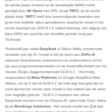
de eerste plaats inneemt op de wereldwijde NAND-markt,
gevolgd door
SK Hynix
met 18%, terwijl
YMTC
op de vierde
plaats staat.
YMTC
heeft drie opeenvolgende kwartalen een
groei met dubbele cijfers gerealiseerd, waarbij de omzet in het
eerste kwartaal van 2026 $ 2,6 miljard bedroeg, een stijging van
bijna 445% ten opzichte van dezelfde periode vorig jaar.
Technode
*Anderhalf jaar nadat
DeepSeek
in Silicon Valley consternatie
verwekte met zijn AI-°model is het de beurt aan
ZhiPu AI
waarover Amerikaanse ondernemers en onderzoekers vol lof
zijn qua programmeerprestaties en de kosteneffectiviteit van het
nieuwe Zhuipu vlaggenschipmodel GLM-5.2. Voormalig
vicepresident bij
Meta Platforms
en Google DeepMind Matt
Velloso, zei op X dat hij GLM-5.2 ‘de hele dag’ had gebruikt en
vond dat het het ‘eerste open model is dat voldoet aan de eisen
voor dagelijks gebruik’. ‘GLM-5.2 markeert een nieuw
DeepSeek-moment voor de Chinese AI’, aldus Kyle Chan, fellow
bij de
Brookings Institution
. ‘Het nieuwe model van
Z.ai
laat
zien dat China qua AI-prestaties slechts enkele maanden