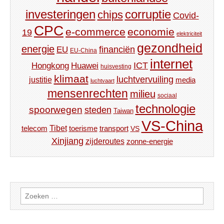
investeringen
corruptie
chips
Covid-
CPC
e-commerce
economie
19
elektriciteit
gezondheid
energie
financiën
EU
EU-China
internet
ICT
Hongkong
Huawei
huisvesting
klimaat
luchtvervuiling
justitie
media
luchtvaart
mensenrechten
milieu
sociaal
technologie
spoorwegen
steden
Taiwan
VS-China
Tibet
toerisme
transport
telecom
VS
Xinjiang
zijderoutes
zonne-energie
Zoeken
naar: