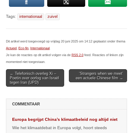
Tags:
internationaal
zuivel
Dit artikel werd toegevoegd op vrijdag 20 juni 2025 om 14:12 geplaatst onder thema
Actueel
,
Eco-fin
,
Internationaal
.
Je kan de reacties op dit artikel volgen via de
RSS 2.0
feed. Reacties of linken zijn
momenteel niet toegestaan.
Post
← Telefonisch overleg Xi –
‘Strangers when we meet’
Poetin over oorlog van Israël
een actuele Chinese film →
navigation
tegen Iran (UPD)
COMMENTAAR
Europa begrijpt China’s klimaatbeleid nog altijd niet
Wie het klimaatdebat in Europa volgt, hoort steeds