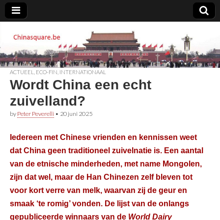
Chinasquare.be
ACTUEEL
,
ECO-FIN
,
INTERNATIONAAL
Wordt China een echt
zuivelland?
by
Peter Peverelli
•
20 juni 2025
Iedereen met Chinese vrienden en kennissen weet
dat China geen traditioneel zuivelnatie is. Een aantal
van de etnische minderheden, met name Mongolen,
zijn dat wel, maar de Han Chinezen zelf bleven tot
voor kort verre van melk, waarvan zij de geur en
smaak ‘te romig’ vonden. De lijst van de onlangs
gepubliceerde winnaars van de
World Dairy