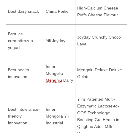
High-Calcium Cheese
Best dairy snack
China Feihe
Puffs Cheese Flavour
Best ice
Joyday Crunchy Choco
cream/frozen
Yili Joyday
Lava
yogurt
Inner
Best health
Mengniu Deluxe Deluxe
Mongolia
innovation
Gelato
Mengniu
Dairy
Yili’s Patented Multi-
Enzymatic Lactose-to-
Best intolerance-
Inner
GOS Technology:
friendly
Mongolia Yili
Boosting Gut Health in
innovation
Industrial
Qinghuo Adult Milk