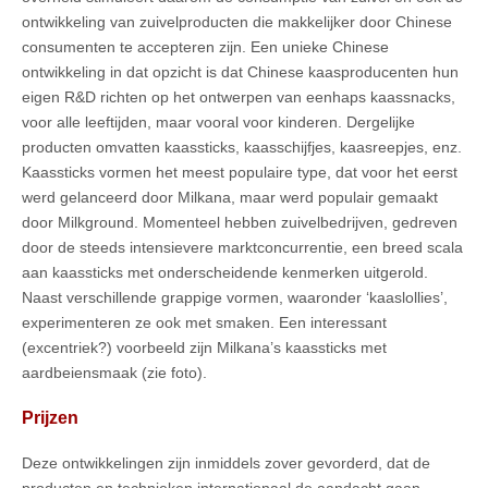
ontwikkeling van zuivelproducten die makkelijker door Chinese
consumenten te accepteren zijn. Een unieke Chinese
ontwikkeling in dat opzicht is dat Chinese kaasproducenten hun
eigen R&D richten op het ontwerpen van eenhaps kaassnacks,
voor alle leeftijden, maar vooral voor kinderen. Dergelijke
producten omvatten kaassticks, kaasschijfjes, kaasreepjes, enz.
Kaassticks vormen het meest populaire type, dat voor het eerst
werd gelanceerd door Milkana, maar werd populair gemaakt
door Milkground. Momenteel hebben zuivelbedrijven, gedreven
door de steeds intensievere marktconcurrentie, een breed scala
aan kaassticks met onderscheidende kenmerken uitgerold.
Naast verschillende grappige vormen, waaronder ‘kaaslollies’,
experimenteren ze ook met smaken. Een interessant
(excentriek?) voorbeeld zijn Milkana’s kaassticks met
aardbeiensmaak (zie foto).
Prijzen
Deze ontwikkelingen zijn inmiddels zover gevorderd, dat de
producten en technieken internationaal de aandacht gaan