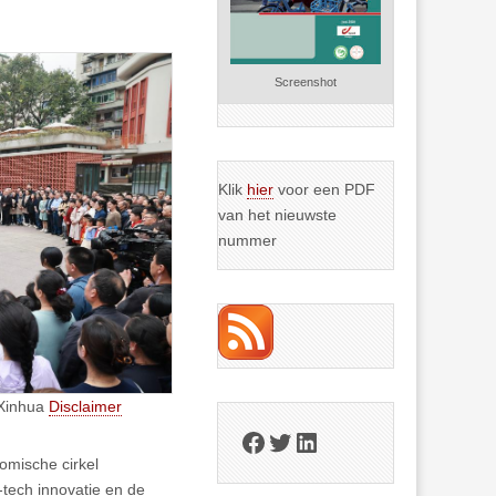
Screenshot
Klik
hier
voor een PDF
van het nieuwste
nummer
 Xinhua
Disclaimer
Facebook
Twitter
LinkedIn
omische cirkel
-tech innovatie en de