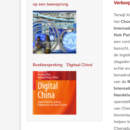
Verloo
op een tweesprong
Terwijl 
het
Cho
Internat
Hub Par
een cont
bezocht,
de logist
slagader
Boekbespreking: ‘Digitaal China’
echte ec
benadruk
van de
N
Interna
Handels
openstel
van Chin
binnenla
helpen b
Chengdu-