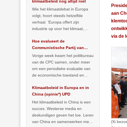
klimaatbeleid nog altijd niet
Presid
Wie het klimaatdebat in Europa
aan Cho
volgt, hoort steeds hetzelfde
klemto
verhaal. ‘Europa offert zijn
ontwikk
industrie op voor het klimaat,
terwijl China onder het mom van
via de 
Hoe evalueert de
vergroening
… >> lees meer
Communistische Partij van
China de economische
Vorige week kwam het politbureau
situatie?
van de CPC samen, onder meer
om een periodieke evaluatie van
de economische toestand en
politiek te maken. We
Klimaatbeleid in Europa en in
publiceerden
… >> lees meer
China (opinie*) UPD
Het klimaatbeleid in China is een
succes. Westerse media en
deskundigen geven het toe. Leren
/
Xi bezoe
van China en samenwerken met