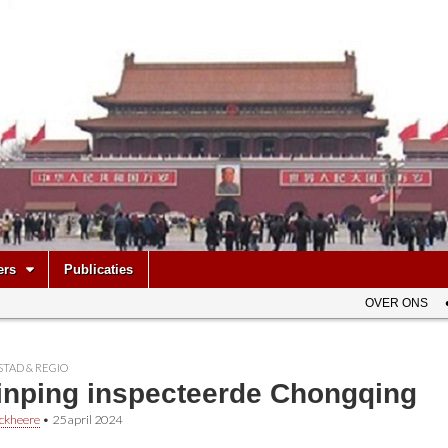
be
ers
Publicaties
OVER ONS
STAD & REGIO
Jinping inspecteerde Chongqing
ckheere
•
25 april 2024