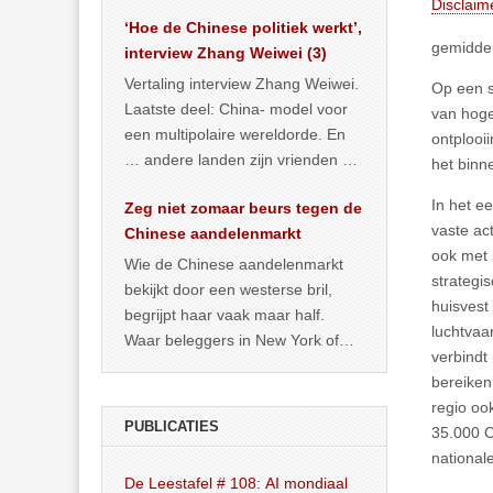
Disclaim
het land dan maar? ‘Dat
‘Hoe de Chinese politiek werkt’,
… >> lees meer
gemiddel
interview Zhang Weiwei (3)
Vertaling interview Zhang Weiwei.
Op een s
Laatste deel: China- model voor
van hoge
een multipolaire wereldorde. En
ontplooi
… andere landen zijn vrienden of
het binn
kunnen het worden.
In het e
Zeg niet zomaar beurs tegen de
vaste ac
Chinese aandelenmarkt
ook met 
Wie de Chinese aandelenmarkt
strategi
bekijkt door een westerse bril,
huisvest
begrijpt haar vaak maar half.
luchtvaa
Waar beleggers in New York of
verbindt
Londen vooral kijken naar winst,
bereiken
… >> lees meer
regio ook
PUBLICATIES
35.000 C
nationale
De Leestafel # 108: AI mondiaal