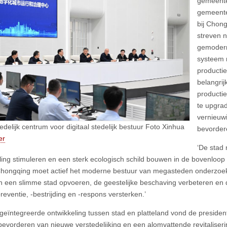
gemeente
gemeente
bij Chon
streven 
gemodern
systeem 
productie
belangrij
producti
te upgra
vernieuw
edelijk centrum voor digitaal stedelijk bestuur Foto Xinhua
bevorder
er
‘De stad
ling stimuleren en een sterk ecologisch schild bouwen in de bovenloop v
 ‘Chongqing moet actief het moderne bestuur van megasteden onderzoe
 een slimme stad opvoeren, de geestelijke beschaving verbeteren en d
eventie, -bestrijding en -respons versterken.’
geïntegreerde ontwikkeling tussen stad en platteland vond de preside
bevorderen van nieuwe verstedelijking en een alomvattende revitaliseri