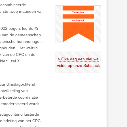
 gecombineerde
eerste twee maanden van
022 begon, leerde Xi
ine van de gemeenschap
torische herinneringen
houden. ‘Het welzijn
rk van de CPC en de
> Elke dag een nieuwe
den’, zei Xi.
video op onze Substack
stuur dinsdagochtend
ntwikkeling van
erbeterde coördinatie
n gemoderniseerd wordt.
dagochtend luisterde
de briefing van het CPC-