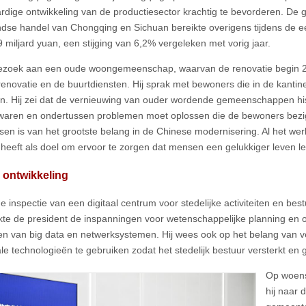
dige ontwikkeling van de productiesector krachtig te bevorderen. De
ndse handel van Chongqing en Sichuan bereikte overigens tijdens de 
 miljard yuan, een stijging van 6,2% vergeleken met vorig jaar.
 bezoek aan een oude woongemeenschap, waarvan de renovatie begin 2
renovatie en de buurtdiensten. Hij sprak met bewoners die in de kant
n. Hij zei dat de vernieuwing van ouder wordende gemeenschappen his
aren en ondertussen problemen moet oplossen die de bewoners bezig
en is van het grootste belang in de Chinese modernisering. Al het we
 heeft als doel om ervoor te zorgen dat mensen een gelukkiger leven lei
 ontwikkeling
de inspectie van een digitaal centrum voor stedelijke activiteiten en be
te de president de inspanningen voor wetenschappelijke planning en o
en van big data en netwerksystemen. Hij wees ook op het belang van v
ale technologieën te gebruiken zodat het stedelijk bestuur versterkt e
Op woens
hij naar 