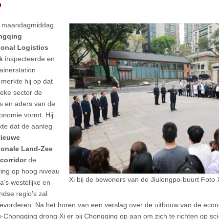
p
Xi maandagmiddag
ngqing
ional Logistics
k
inspecteerde en
ainerstation
 merkte hij op dat
ieke sector de
s en aders van de
onomie vormt. Hij
te dat de aanleg
ieuwe
tionale Land-Zee
corridor
de
ling op hoog niveau
Xi bij de bewoners van de Jiulongpo-buurt Foto
a’s westelijke en
ndse regio’s zal
evorderen. Na het horen van een verslag over de uitbouw van de econ
Chongqing drong Xi er bij Chongqing op aan om zich te richten op sci