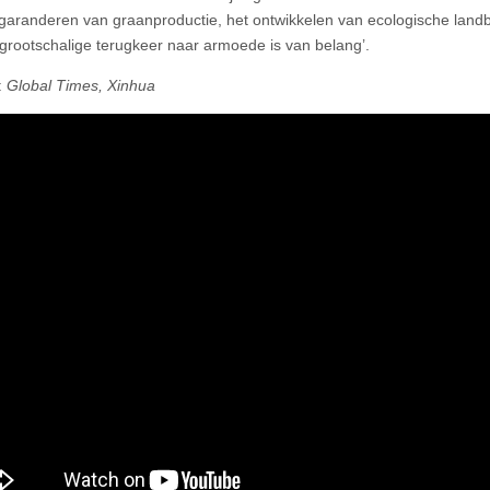
garanderen van graanproductie, het ontwikkelen van ecologische lan
grootschalige terugkeer naar armoede is van belang’.
:
Global Times, Xinhua