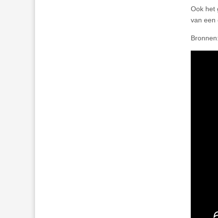
Ook het 
van een 
Bronnen