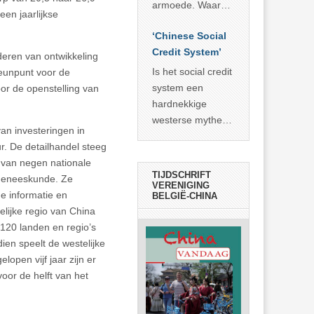
economisch
econoom Michael
armoede. Waar
een jaarlijkse
wonder
Roberts. Het laat
China er de
zien dat
‘Chinese Social
voorbije veertig
… >> lees meer
Credit System’
jaar in slaagde
eren van ontwikkeling
meer dan 800
Is het social credit
teunpunt voor de
miljoen mensen
system een
oor de openstelling van
uit de armoede
hardnekkige
… >> lees meer
westerse mythe of
an investeringen in
de dagelijkse
r. De detailhandel steeg
realiteit in China?
s van negen nationale
TIJDSCHRIFT
ogeneeskunde. Ze
VERENIGING
he informatie en
BELGIË-CHINA
telijke regio van China
 120 landen en regio’s
en speelt de westelijke
elopen vijf jaar zijn er
oor de helft van het