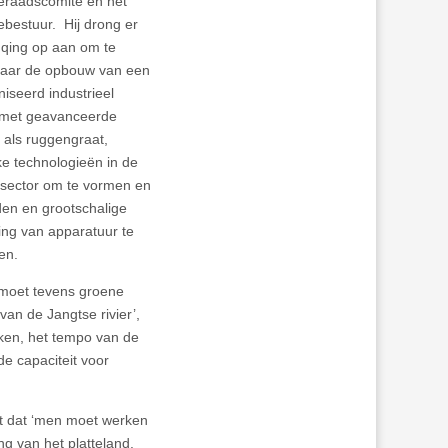
raadscomité en het
bestuur. Hij drong er
gqing op aan om te
naar de opbouw van een
iseerd industrieel
met geavanceerde
 als ruggengraat,
ke technologieën in de
esector om te vormen en
den en grootschalige
ing van apparatuur te
en.
 moet tevens groene
an de Jangtse rivier’,
ken, het tempo van de
e capaciteit voor
nt dat ‘men moet werken
ng van het platteland.