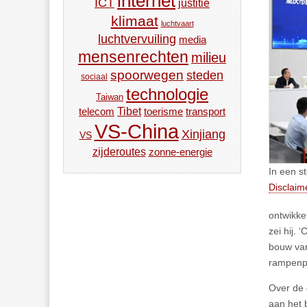
internet
ICT
justitie
klimaat
luchtvaart
luchtvervuiling
media
mensenrechten
milieu
spoorwegen
steden
sociaal
technologie
Taiwan
Tibet
toerisme
transport
telecom
VS-China
Xinjiang
VS
zijderoutes
zonne-energie
In een st
Disclaim
ontwikke
zei hij.
bouw van
rampenpr
Over de 
aan het 