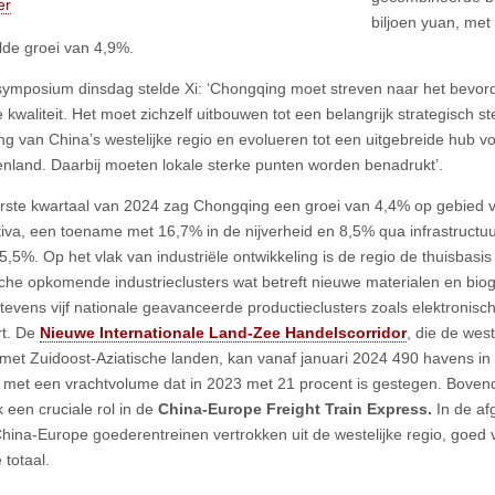
er
biljoen yuan, met 
de groei van 4,9%.
ymposium dinsdag stelde Xi: ‘Chongqing moet streven naar het bevord
 kwaliteit. Het moet zichzelf uitbouwen tot een belangrijk strategisch s
ing van China’s westelijke regio en evolueren tot een uitgebreide hub v
enland. Daarbij moeten lokale sterke punten worden benadrukt’.
erste kwartaal van 2024 zag Chongqing een groei van 4,4% op gebied v
tiva, een toename met 16,7% in de nijverheid en 8,5% qua infrastructuu
5,5%. Op het vlak van industriële ontwikkeling is de regio de thuisbasi
sche opkomende industrieclusters wat betreft nieuwe materialen en bi
 tevens vijf nationale geavanceerde productieclusters zoals elektronisc
rt. De
Nieuwe Internationale Land-Zee Handelscorridor
, die de wes
 met Zuidoost-Aziatische landen, kan vanaf januari 2024 490 havens in
 met een vrachtvolume dat in 2023 met 21 procent is gestegen. Bovendi
 een cruciale rol in de
China-Europe Freight Train Express.
In de afg
hina-Europe goederentreinen vertrokken uit de westelijke regio, goed v
 totaal.