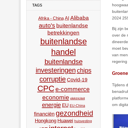
hoogwaar
TAGS
buitenla
Alibaba
AI
2024 259
Afrika - China
auto's
buitenlandse
Bij zijn
betrekkingen
over de 
buitenlandse
dineerde
moet bew
handel
van mens
buitenlandse
regering
investeringen
chips
Groene
corruptie
Covid-19
Tijdens 
CPC
e-commerce
benadruk
economie
platform
elektriciteit
energie
om digit
EU
EU-China
gezondheid
financiën
Hongkong
Huawei
huisvesting