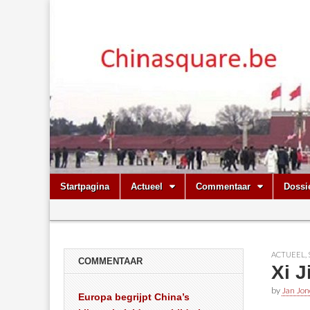
Chinasquare.
Skip
Main
Startpagina
Actueel
Commentaar
Dossi
to
menu
Sub
content
menu
ACTUEEL
,
COMMENTAAR
Xi 
by
Jan Jon
Europa begrijpt China’s