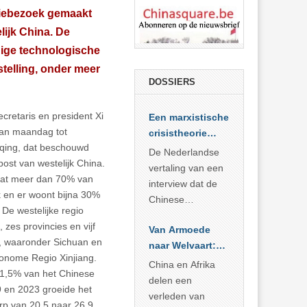
tiebezoek gemaakt
ijk China. De
dige technologische
telling, onder meer
DOSSIERS
retaris en president Xi
Een marxistische
van maandag tot
crisistheorie
ing, dat beschouwd
voor vandaag
De Nederlandse
post van westelijk China.
vertaling van een
aat meer dan 70% van
interview dat de
k en er woont bijna 30%
Chinese
 De westelijke regio
Academie voor
zes provincies en vijf
Van Armoede
Sociale
, waaronder Sichuan en
naar Welvaart:
Wetenschappen
onome Regio Xinjiang.
Wat Afrika kan
afnam van de
China en Afrika
21,5% van het Chinese
leren van
Britse
delen een
 en 2023 groeide het
China’s
marxistische
verleden van
p van 20,5 naar 26,9