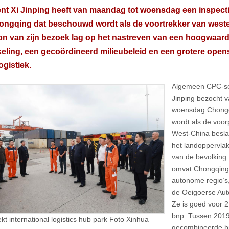
ent Xi Jinping heeft van maandag tot woensdag een inspec
ngqing dat beschouwd wordt als de voortrekker van westel
on van zijn bezoek lag op het nastreven van een hoogwaar
eling, een gecoördineerd milieubeleid en een grotere opens
logistiek.
Algemeen CPC-sec
Jinping bezocht 
woensdag Chongq
wordt als de voor
West-China besl
het landoppervla
van de bevolking.
omvat Chongqing, 
autonome regio’s
de Oeigoerse Aut
Ze is goed voor 
bnp. Tussen 2019
kt international logistics hub park Foto Xinhua
gecombineerde br