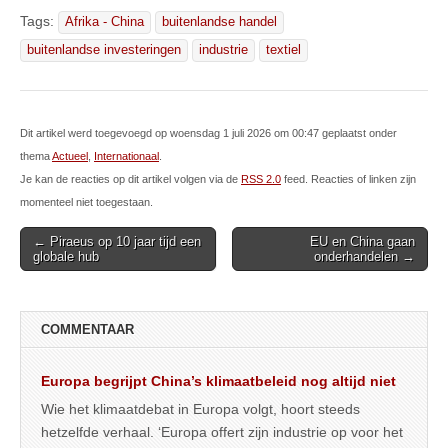
Tags:
Afrika - China
buitenlandse handel
buitenlandse investeringen
industrie
textiel
Dit artikel werd toegevoegd op woensdag 1 juli 2026 om 00:47 geplaatst onder
thema
Actueel
,
Internationaal
.
Je kan de reacties op dit artikel volgen via de
RSS 2.0
feed. Reacties of linken zijn
momenteel niet toegestaan.
Post
← Piraeus op 10 jaar tijd een
EU en China gaan
globale hub
onderhandelen →
navigation
COMMENTAAR
Europa begrijpt China’s klimaatbeleid nog altijd niet
Wie het klimaatdebat in Europa volgt, hoort steeds
hetzelfde verhaal. ‘Europa offert zijn industrie op voor het