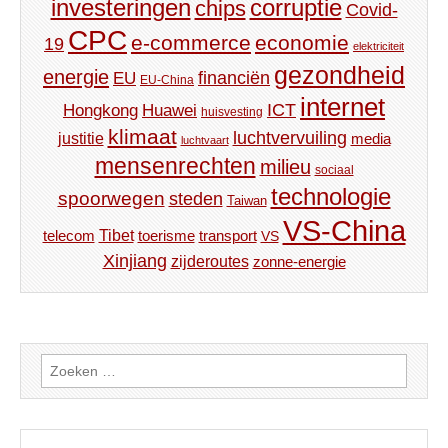
investeringen
corruptie
chips
Covid-
CPC
e-commerce
economie
19
elektriciteit
gezondheid
energie
financiën
EU
EU-China
internet
ICT
Hongkong
Huawei
huisvesting
klimaat
luchtvervuiling
justitie
media
luchtvaart
mensenrechten
milieu
sociaal
technologie
spoorwegen
steden
Taiwan
VS-China
Tibet
toerisme
transport
telecom
VS
Xinjiang
zijderoutes
zonne-energie
Zoeken
naar: