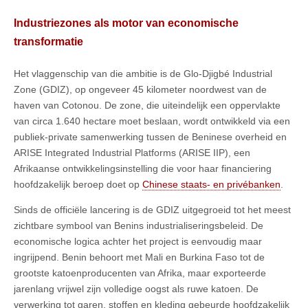
Industriezones als motor van economische
transformatie
Het vlaggenschip van die ambitie is de Glo-Djigbé Industrial
Zone (GDIZ), op ongeveer 45 kilometer noordwest van de
haven van Cotonou. De zone, die uiteindelijk een oppervlakte
van circa 1.640 hectare moet beslaan, wordt ontwikkeld via een
publiek-private samenwerking tussen de Beninese overheid en
ARISE Integrated Industrial Platforms (ARISE IIP), een
Afrikaanse ontwikkelingsinstelling die voor haar financiering
hoofdzakelijk beroep doet op
Chinese staats- en privébanken
.
Sinds de officiële lancering is de GDIZ uitgegroeid tot het meest
zichtbare symbool van Benins industrialiseringsbeleid. De
economische logica achter het project is eenvoudig maar
ingrijpend. Benin behoort met Mali en Burkina Faso tot de
grootste katoenproducenten van Afrika, maar exporteerde
jarenlang vrijwel zijn volledige oogst als ruwe katoen. De
verwerking tot garen, stoffen en kleding gebeurde hoofdzakelijk