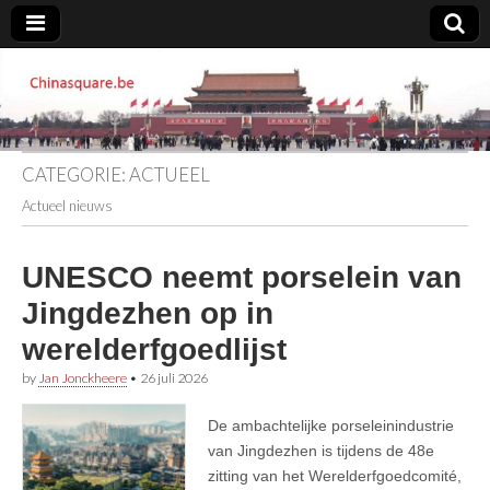
Chinasquare.be
CATEGORIE:
ACTUEEL
Actueel nieuws
UNESCO neemt porselein van
Jingdezhen op in
werelderfgoedlijst
by
Jan Jonckheere
•
26 juli 2026
De ambachtelijke porseleinindustrie
van Jingdezhen is tijdens de 48e
zitting van het Werelderfgoedcomité,