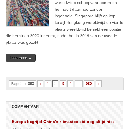
wereldwijde scheepvaartcentra en
het heeft daarmee Londen
ingehaald. Singapore blijft op kop
terwijl Hongkong wereldwijd de vierde
plaats wereldwijd behield een positie
die het sinds 2020 inneemt, nadat het in 2019 van de tweede
plaats was gezakt.
Lees meer →
Page 2 of 893
«
1
2
3
4
…
893
»
COMMENTAAR
Europa begrijpt China’s klimaatbeleid nog altijd niet