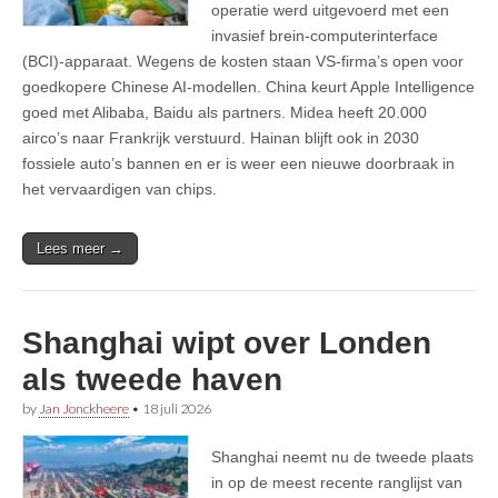
operatie werd uitgevoerd met een
invasief brein-computerinterface
(BCI)-apparaat. Wegens de kosten staan VS-firma’s open voor
goedkopere Chinese AI-modellen. China keurt Apple Intelligence
goed met Alibaba, Baidu als partners. Midea heeft 20.000
airco’s naar Frankrijk verstuurd. Hainan blijft ook in 2030
fossiele auto’s bannen en er is weer een nieuwe doorbraak in
het vervaardigen van chips.
Lees meer →
Shanghai wipt over Londen
als tweede haven
by
Jan Jonckheere
•
18 juli 2026
Shanghai neemt nu de tweede plaats
in op de meest recente ranglijst van