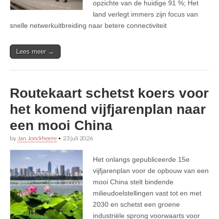
opzichte van de huidige 91 %; Het
land verlegt immers zijn focus van
snelle netwerkuitbreiding naar betere connectiviteit
Lees meer →
Routekaart schetst koers voor
het komend vijfjarenplan naar
een mooi China
by
Jan Jonckheere
•
23 juli 2026
Het onlangs gepubliceerde 15e
vijfjarenplan voor de opbouw van een
mooi China stelt bindende
milieudoelstellingen vast tot en met
2030 en schetst een groene
industriële sprong voorwaarts voor