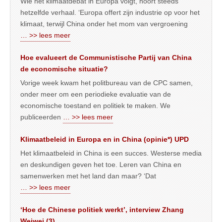
Wie het klimaatdebat in Europa volgt, hoort steeds
hetzelfde verhaal. ‘Europa offert zijn industrie op voor het
klimaat, terwijl China onder het mom van vergroening
… >> lees meer
Hoe evalueert de Communistische Partij van China
de economische situatie?
Vorige week kwam het politbureau van de CPC samen,
onder meer om een periodieke evaluatie van de
economische toestand en politiek te maken. We
publiceerden
… >> lees meer
Klimaatbeleid in Europa en in China (opinie*) UPD
Het klimaatbeleid in China is een succes. Westerse media
en deskundigen geven het toe. Leren van China en
samenwerken met het land dan maar? ‘Dat
… >> lees meer
‘Hoe de Chinese politiek werkt’, interview Zhang
Weiwei (3)