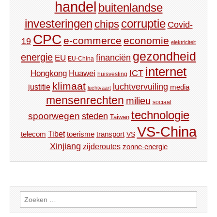
handel
buitenlandse
investeringen
corruptie
chips
Covid-
CPC
e-commerce
economie
19
elektriciteit
gezondheid
energie
financiën
EU
EU-China
internet
ICT
Hongkong
Huawei
huisvesting
klimaat
luchtvervuiling
justitie
media
luchtvaart
mensenrechten
milieu
sociaal
technologie
spoorwegen
steden
Taiwan
VS-China
Tibet
toerisme
transport
telecom
VS
Xinjiang
zijderoutes
zonne-energie
Zoeken
naar: