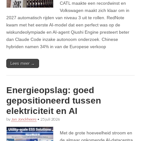
CATL maakte een recordwinst en
Volkswagen maakt zich klaar om in
2027 automatisch rijden van niveau 3 uit te rollen. RedNote
kwam met het eerste AI-model dat een perfect was op de
wiskundeolympiade en AI-agent Qiushi Engine presteert beter
dan Claude Code inzake autonoom onderzoek. Chinese
hybriden namen 34% in van de Europese verkoop
Lees meer →
Energieopslag: goed
gepositioneerd tussen
elektriciteit en AI
by
Jan Jonckheere
•
25 juli 2026
Met de grote hoeveelheid stroom en
de almaar opkomende AI-datacentra