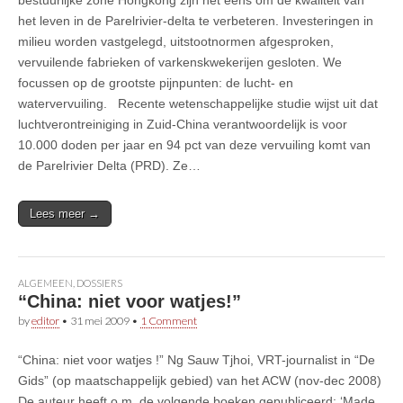
het leven in de Parelrivier-delta te verbeteren. Investeringen in
milieu worden vastgelegd, uitstootnormen afgesproken,
vervuilende fabrieken of varkenskwekerijen gesloten. We
focussen op de grootste pijnpunten: de lucht- en
watervervuiling. Recente wetenschappelijke studie wijst uit dat
luchtverontreiniging in Zuid-China verantwoordelijk is voor
10.000 doden per jaar en 94 pct van deze vervuiling komt van
de Parelrivier Delta (PRD). Ze…
Lees meer →
ALGEMEEN
,
DOSSIERS
“China: niet voor watjes!”
by
editor
•
31 mei 2009
•
1 Comment
“China: niet voor watjes !” Ng Sauw Tjhoi, VRT-journalist in “De
Gids” (op maatschappelijk gebied) van het ACW (nov-dec 2008)
De auteur heeft o.m. de volgende boeken gepubliceerd: ‘Made