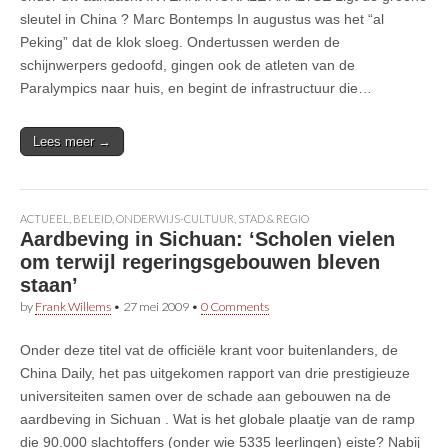
sleutel in China ? Marc Bontemps In augustus was het “al
Peking” dat de klok sloeg. Ondertussen werden de
schijnwerpers gedoofd, gingen ook de atleten van de
Paralympics naar huis, en begint de infrastructuur die…
Lees meer →
ACTUEEL
,
BELEID
,
ONDERWIJS-CULTUUR
,
STAD & REGIO
Aardbeving in Sichuan: ‘Scholen vielen
om terwijl regeringsgebouwen bleven
staan’
by
Frank Willems
•
27 mei 2009
•
0 Comments
Onder deze titel vat de officiële krant voor buitenlanders, de
China Daily, het pas uitgekomen rapport van drie prestigieuze
universiteiten samen over de schade aan gebouwen na de
aardbeving in Sichuan . Wat is het globale plaatje van de ramp
die 90.000 slachtoffers (onder wie 5335 leerlingen) eiste? Nabij