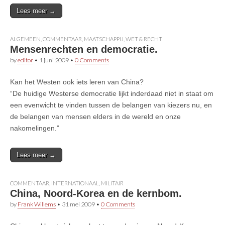
Lees meer →
ALGEMEEN
,
COMMENTAAR
,
MAATSCHAPPIJ
,
WET & RECHT
Mensenrechten en democratie.
by
editor
•
1 juni 2009
•
0 Comments
Kan het Westen ook iets leren van China?
“De huidige Westerse democratie lijkt inderdaad niet in staat om
een evenwicht te vinden tussen de belangen van kiezers nu, en
de belangen van mensen elders in de wereld en onze
nakomelingen.”
Lees meer →
COMMENTAAR
,
INTERNATIONAAL
,
MILITAIR
China, Noord-Korea en de kernbom.
by
Frank Willems
•
31 mei 2009
•
0 Comments