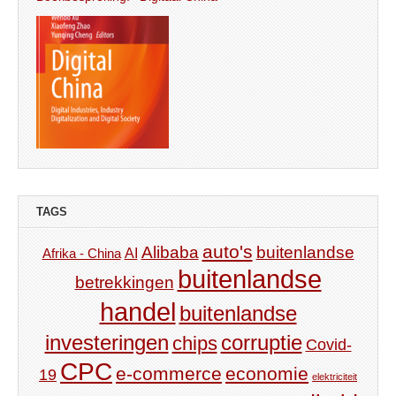
TAGS
auto's
Alibaba
buitenlandse
AI
Afrika - China
buitenlandse
betrekkingen
handel
buitenlandse
investeringen
corruptie
chips
Covid-
CPC
e-commerce
economie
19
elektriciteit