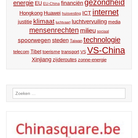
gezondheid
energie
financiën
EU
EU-China
internet
ICT
Hongkong
Huawei
huisvesting
klimaat
luchtvervuiling
justitie
media
luchtvaart
mensenrechten
milieu
sociaal
technologie
spoorwegen
steden
Taiwan
VS-China
Tibet
toerisme
transport
telecom
VS
Xinjiang
zijderoutes
zonne-energie
Zoeken
naar: