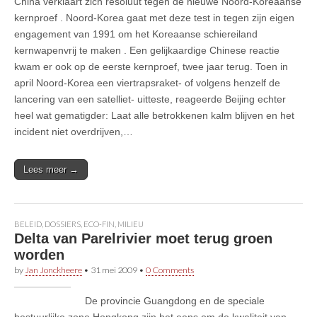
China verklaart zich resoluut tegen de nieuwe Noord-Koreaanse
kernproef . Noord-Korea gaat met deze test in tegen zijn eigen
engagement van 1991 om het Koreaanse schiereiland
kernwapenvrij te maken . Een gelijkaardige Chinese reactie
kwam er ook op de eerste kernproef, twee jaar terug. Toen in
april Noord-Korea een viertrapsraket- of volgens henzelf de
lancering van een satelliet- uitteste, reageerde Beijing echter
heel wat gematigder: Laat alle betrokkenen kalm blijven en het
incident niet overdrijven,…
Lees meer →
BELEID
,
DOSSIERS
,
ECO-FIN
,
MILIEU
Delta van Parelrivier moet terug groen
worden
by
Jan Jonckheere
•
31 mei 2009
•
0 Comments
De provincie Guangdong en de speciale
bestuurlijke zone Hongkong zijn het eens om de kwaliteit van