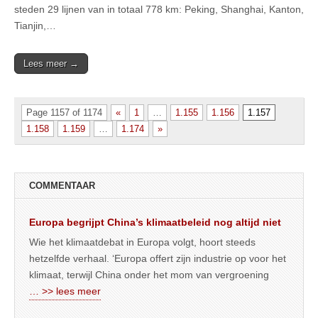
steden 29 lijnen van in totaal 778 km: Peking, Shanghai, Kanton,
Tianjin,…
Lees meer →
Page 1157 of 1174
«
1
…
1.155
1.156
1.157
1.158
1.159
…
1.174
»
COMMENTAAR
Europa begrijpt China’s klimaatbeleid nog altijd niet
Wie het klimaatdebat in Europa volgt, hoort steeds
hetzelfde verhaal. ‘Europa offert zijn industrie op voor het
klimaat, terwijl China onder het mom van vergroening
… >> lees meer