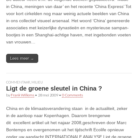
in China, meningen van daar’ en het recente ‘China Express’ Tot
voor kort cirkelden nog maar weinig actuele beelden van China
in ons collectief visueel arsenaal. Het woord ‘China’ genereerde
associaties met keizerlijke dynastieën en mysterieuse sampan-
bootjes in een Shanghai-achtige haven, met ingebonden voeten
van vrouwen…
Lees meer →
COMMENTAAR
,
MILIEU
Ligt de groene sleutel in China ?
by
Frank Willems
•
28 mei 2009
•
0 Comments
China en de klimaatsverandering staan in de actualiteit, zeker
in de aanloop naar Kopenhagen. Daarom brengenwe
dit excellent artikel uit het najaar 2008,geschreven door Marc
Bontemps en overgenomen uit het tijdschrift Ecolife opnieuw
onder uw aandacht INTERNATIONALE ANALYSE Ligt de groene