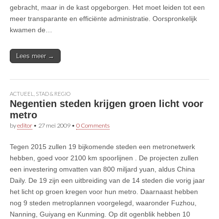
gebracht, maar in de kast opgeborgen. Het moet leiden tot een
meer transparante en efficiënte administratie. Oorspronkelijk
kwamen de…
Lees meer →
ACTUEEL
,
STAD & REGIO
Negentien steden krijgen groen licht voor
metro
by
editor
•
27 mei 2009
•
0 Comments
Tegen 2015 zullen 19 bijkomende steden een metronetwerk
hebben, goed voor 2100 km spoorlijnen . De projecten zullen
een investering omvatten van 800 miljard yuan, aldus China
Daily. De 19 zijn een uitbreiding van de 14 steden die vorig jaar
het licht op groen kregen voor hun metro. Daarnaast hebben
nog 9 steden metroplannen voorgelegd, waaronder Fuzhou,
Nanning, Guiyang en Kunming. Op dit ogenblik hebben 10