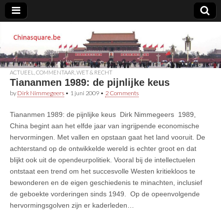
Chinasquare.be
ACTUEEL
,
COMMENTAAR
,
WET & RECHT
Tiananmen 1989: de pijnlijke keus
by
Dirk Nimmegeers
•
1 juni 2009
•
2 Comments
Tiananmen 1989: de pijnlijke keus Dirk Nimmegeers 1989,
China begint aan het elfde jaar van ingrijpende economische
hervormingen. Met vallen en opstaan gaat het land vooruit. De
achterstand op de ontwikkelde wereld is echter groot en dat
blijkt ook uit de opendeurpolitiek. Vooral bij de intellectuelen
ontstaat een trend om het succesvolle Westen kritiekloos te
bewonderen en de eigen geschiedenis te minachten, inclusief
de geboekte vorderingen sinds 1949. Op de opeenvolgende
hervormingsgolven zijn er kaderleden…