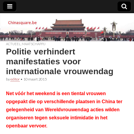
Chinasquare.be
ACTUEEL
,
MAATSCHAPPIJ
Politie verhindert
manifestaties voor
internationale vrouwendag
by
editor
•
10 maart 2015
Net vóór het weekend is een tiental vrouwen
opgepakt die op verschillende plaatsen in China ter
gelegenheid van Wereldvrouwendag acties wilden
organiseren tegen seksuele intimidatie in het
openbaar vervoer.