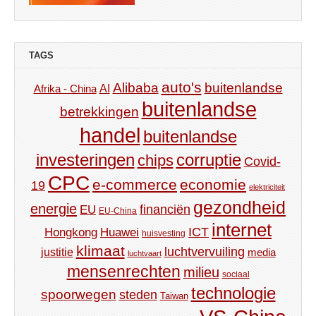
TAGS
auto's
Alibaba
buitenlandse
AI
Afrika - China
buitenlandse
betrekkingen
handel
buitenlandse
investeringen
corruptie
chips
Covid-
CPC
e-commerce
economie
19
elektriciteit
gezondheid
energie
financiën
EU
EU-China
internet
ICT
Hongkong
Huawei
huisvesting
klimaat
luchtvervuiling
justitie
media
luchtvaart
mensenrechten
milieu
sociaal
technologie
spoorwegen
steden
Taiwan