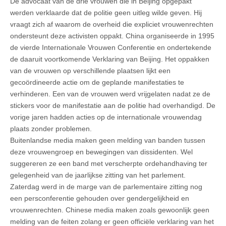
De advocaat van de drie vrouwen die in Beijing opgepakt
werden verklaarde dat de politie geen uitleg wilde geven. Hij
vraagt zich af waarom de overheid die expliciet vrouwenrechten
ondersteunt deze activisten oppakt. China organiseerde in 1995
de vierde Internationale Vrouwen Conferentie en ondertekende
de daaruit voortkomende Verklaring van Beijing. Het oppakken
van de vrouwen op verschillende plaatsen lijkt een
gecoördineerde actie om de geplande manifestaties te
verhinderen. Een van de vrouwen werd vrijgelaten nadat ze de
stickers voor de manifestatie aan de politie had overhandigd. De
vorige jaren hadden acties op de internationale vrouwendag
plaats zonder problemen.
Buitenlandse media maken geen melding van banden tussen
deze vrouwengroep en bewegingen van dissidenten. Wel
suggereren ze een band met verscherpte ordehandhaving ter
gelegenheid van de jaarlijkse zitting van het parlement.
Zaterdag werd in de marge van de parlementaire zitting nog
een persconferentie gehouden over gendergelijkheid en
vrouwenrechten. Chinese media maken zoals gewoonlijk geen
melding van de feiten zolang er geen officiële verklaring van het