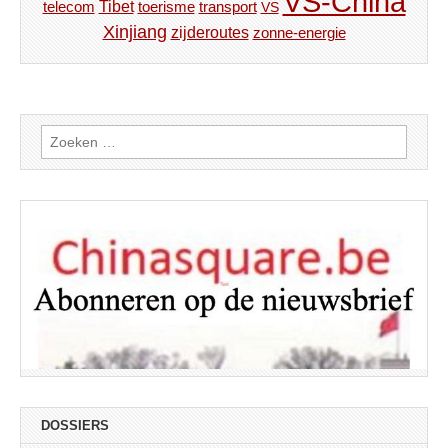
VS-China
Tibet
toerisme
transport
telecom
VS
Xinjiang
zijderoutes
zonne-energie
Zoeken
naar:
DOSSIERS