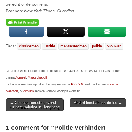
gerecht of de politie is.
Bronnen:
New York Times, Guardian
Tags:
dissidenten
justitie
mensenrechten
politie
vrouwen
Dit artikel werd toegevoegd op dinsdag 10 maart 2015 om 03:13 geplaatst onder
thema
Actueel
,
Maatschappij
.
Je kan de reacties op dit artikel volgen via de
RSS 2.0
feed. Je kan een
reactie
plaatsen
, of
een link
maken vanop uw eigen website.
Post
← Chinese toeristen overal
Merkel leest Japan de les →
welkom behalve in Hongkong
navigation
1 comment for “
Politie verhindert