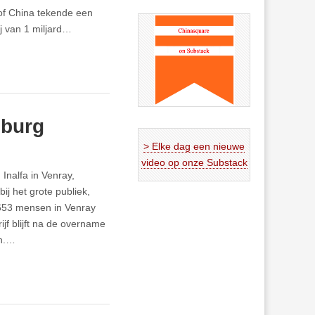
of China tekende een
j van 1 miljard…
mburg
> Elke dag een nieuwe
video op onze Substack
Inalfa in Venray,
j het grote publiek,
 653 mensen in Venray
jf blijft na de overname
an.…