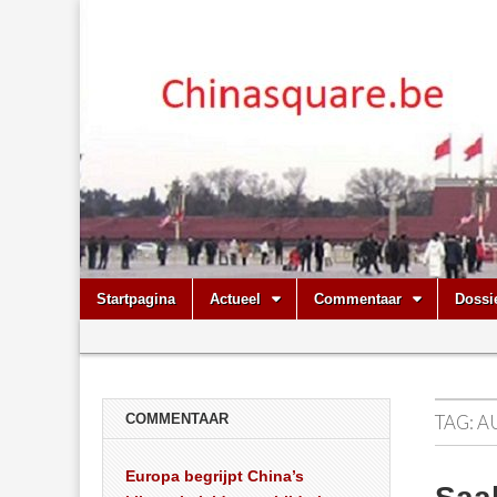
Chinasquare.
Skip
Main
Startpagina
Actueel
Commentaar
Dossi
to
menu
Sub
content
menu
COMMENTAAR
TAG:
A
Europa begrijpt China’s