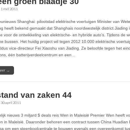
een groen blaadje 30
•
1 mei 2011
ieunieuws Shanghai: pilootstad elektrische voertuigen Minister van We
 heeft bekend gemaakt dat Shanghais noordwestelijk district Jiading i
ne voor de ontwikkeling van elektrische- en hybride auto’s. Tijdens de 
he bussen. Het huidig project wil tegen 2012 10.000 elektrische voertuig
 aldus vice-directeur Fei Xiaoshu van Jiading. Ze beloofde tegen het ein
ions, één batterijverdeelcentrum en een…
eer →
stand van zaken 44
•
30 april 2011
elijk nieuws 3 miljard $ deals reis Wen in Maleisië Premier Wen heeft vo
en in Maleisië. Daaronder behoren een contract tussen China Huadian
a om een steenkoolcentrale te bouwen evenals een overeenkomst tu