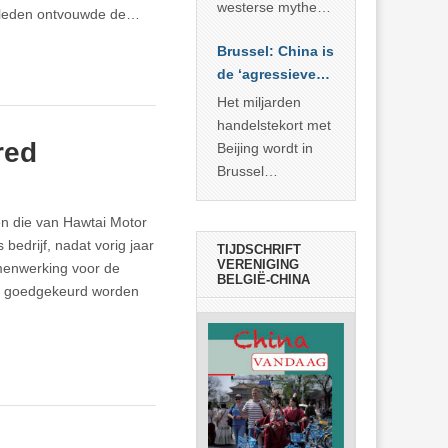
… >> lees meer
westerse mythe of
 geleden ontvouwde de…
de dagelijkse
Brussel: China is
realiteit in China?
de ‘agressieve
schuldige’
Het miljarden
handelstekort met
red
Beijing wordt in
Brussel
voorgesteld als
bewijs van
en die van Hawtai Motor
economische
edrijf, nadat vorig jaar
TIJDSCHRIFT
agressie. In
VERENIGING
amenwerking voor de
BELGIË-CHINA
werkelijkheid
et goedgekeurd worden
verhult die
spectaculaire
rekensom vooral
de industriële
achterstand die
… >> lees meer