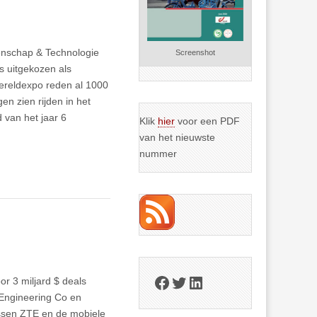
tenschap & Technologie
Screenshot
s uitgekozen als
wereldexpo reden al 1000
en zien rijden in het
d van het jaar 6
Klik
hier
voor een PDF
van het nieuwste
nummer
Facebook
Twitter
LinkedIn
or 3 miljard $ deals
 Engineering Co en
ssen ZTE en de mobiele