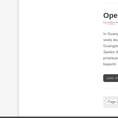
Ope
by
editor
In Guang
sinds de
Guangdon
Spelen d
privéaut
beperkt
Lees m
Page 2