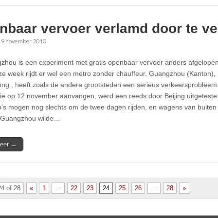
nbaar vervoer verlamd door te ve
•
9 november 2010
zhou is een experiment met gratis openbaar vervoer anders afgelope
ze week rijdt er wel een metro zonder chauffeur. Guangzhou (Kanton),
g , heeft zoals de andere grootsteden een serieus verkeersprobleem.
ie op 12 november aanvangen, werd een reeds door Beijing uitgeteste
o’s mogen nog slechts om de twee dagen rijden, en wagens van buiten
. Guangzhou wilde…
eer →
4 of 28
«
1
…
22
23
24
25
26
…
28
»