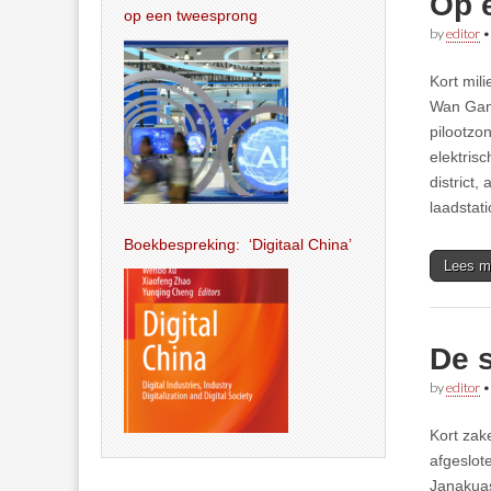
Op 
op een tweesprong
by
editor
Kort mil
Wan Gang
pilootzo
elektrisc
district,
laadstat
Boekbespreking: ‘Digitaal China’
Lees m
De 
by
editor
Kort zak
afgeslot
Janakuas