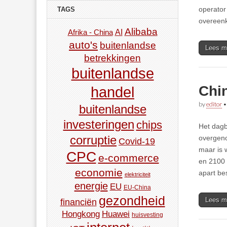
operator
TAGS
overeenk
Alibaba
AI
Afrika - China
auto's
buitenlandse
Lees m
betrekkingen
buitenlandse
Chi
handel
by
editor
buitenlandse
investeringen
chips
Het dagb
corruptie
overgeno
Covid-19
maar is 
CPC
e-commerce
en 2100 
economie
apart be
elektriciteit
energie
EU
EU-China
gezondheid
Lees m
financiën
Hongkong
Huawei
huisvesting