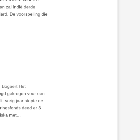
an zal Indië derde
ard. De voorspelling die
f Bogaert Het
zegd gekregen voor een
: vorig jaar stopte de
eringsfonds deed er 3
itiska met…