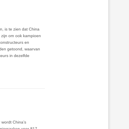
 is te zien dat China
e zijn om ook kampioen
constructeurs en
rden getoond, waarvan
eurs in dezelfde
r wordt China’s
enierszaken voor 817