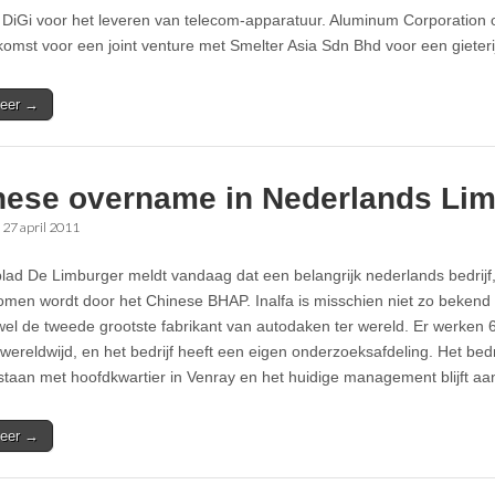
 DiGi voor het leveren van telecom-apparatuur. Aluminum Corporation 
omst voor een joint venture met Smelter Asia Sdn Bhd voor een gieteri
eer →
nese overname in Nederlands Li
•
27 april 2011
lad De Limburger meldt vandaag dat een belangrijk nederlands bedrijf, 
men wordt door het Chinese BHAP. Inalfa is misschien niet zo bekend bi
wel de tweede grootste fabrikant van autodaken ter wereld. Er werken
wereldwijd, en het bedrijf heeft een eigen onderzoeksafdeling. Het bedri
staan met hoofdkwartier in Venray en het huidige management blijft a
eer →