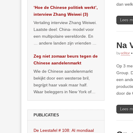
het land dan maar? ‘Dat
dan welk
‘Hoe de Chinese politiek werkt’,
… >> lees meer
interview Zhang Weiwei (3)
Lees m
Vertaling interview Zhang Weiwei.
Laatste deel: China- model voor
een multipolaire wereldorde. En
… andere landen zijn vrienden of
Na 
kunnen het worden.
by
editor
Zeg niet zomaar beurs tegen de
Chinese aandelenmarkt
Op 3 mei
Wie de Chinese aandelenmarkt
Group. D
bekijkt door een westerse bril,
een ande
begrijpt haar vaak maar half.
producti
Waar beleggers in New York of
door de
Londen vooral kijken naar winst,
… >> lees meer
Lees m
PUBLICATIES
De Leestafel # 108: AI mondiaal