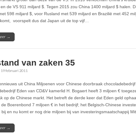
$ en de VS 911 miljard $. Tegen 2015 zou China 1400 miljard $ halen. D
et 598 miljard $, voor Rusland met 539 miljard en Brazilië met 452 milj
komt, voorspelt dus dat Japan uit de top vijf…
eer →
stand van zaken 35
•
19 februari 2011
ennieuws uit China Miljoenen voor Chinese doorbraak chocoladebedrij
ebedrijf Eden van CD&V kamerlid H. Bogaert heeft 3 miljoen € toege
k op de Chinese markt. Het betreft de derde keer dat Eden geld ophaalt
de Boerenbond 7 miljoen € in het bedrijf; het Belgisch-Chinese invest
€ bij en nu komt er nog drie miljoen bij van investeringsmaatschappij M
eer →