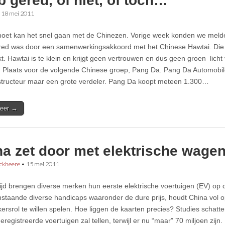
 gered, of niet, of toch…
•
18 mei 2011
moet kan het snel gaan met de Chinezen. Vorige week konden we melde
ed was door een samenwerkingsakkoord met het Chinese Hawtai. Die
t. Hawtai is te klein en krijgt geen vertrouwen en dus geen groen lich
. Plaats voor de volgende Chinese groep, Pang Da. Pang Da Automobil
tructeur maar een grote verdeler. Pang Da koopt meteen 1.300…
eer →
na zet door met elektrische wage
ckheere
•
15 mei 2011
jd brengen diverse merken hun eerste elektrische voertuigen (EV) op 
nstaande diverse handicaps waaronder de dure prijs, houdt China vol op
kersrol te willen spelen. Hoe liggen de kaarten precies? Studies schatt
eregistreerde voertuigen zal tellen, terwijl er nu “maar” 70 miljoen zijn