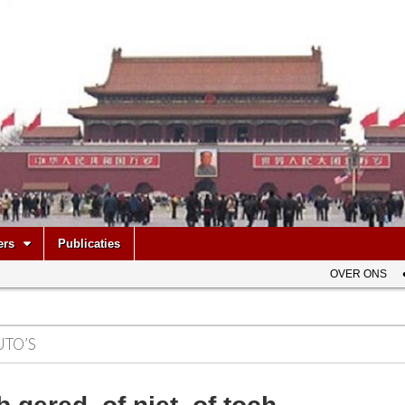
be
ers
Publicaties
OVER ONS
UTO’S