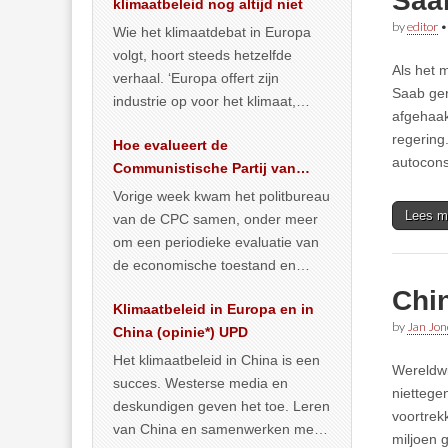
Saab
klimaatbeleid nog altijd niet
by
editor
Wie het klimaatdebat in Europa
volgt, hoort steeds hetzelfde
Als het 
verhaal. ‘Europa offert zijn
Saab ger
industrie op voor het klimaat,
afgehaak
terwijl China onder het mom van
regering
Hoe evalueert de
vergroening
… >> lees meer
autocons
Communistische Partij van
China de economische
Vorige week kwam het politbureau
situatie?
Lees m
van de CPC samen, onder meer
om een periodieke evaluatie van
de economische toestand en
politiek te maken. We
Chi
Klimaatbeleid in Europa en in
publiceerden
… >> lees meer
by
Jan Jon
China (opinie*) UPD
Het klimaatbeleid in China is een
Wereldwi
succes. Westerse media en
niettege
deskundigen geven het toe. Leren
voortrek
van China en samenwerken met
miljoen g