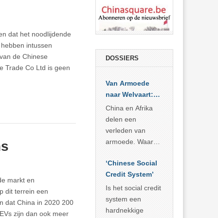
n dat het noodlijdende
 hebben intussen
t van de Chinese
DOSSIERS
e Trade Co Ltd is geen
Van Armoede
naar Welvaart:
Wat Afrika kan
China en Afrika
leren van
delen een
China’s
verleden van
economisch
armoede. Waar
ns
wonder
China er de
‘Chinese Social
voorbije veertig
Credit System’
jaar in slaagde
de markt en
meer dan 800
Is het social credit
 dit terrein een
miljoen mensen
system een
en dat China in 2020 200
uit de armoede
hardnekkige
. EVs zijn dan ook meer