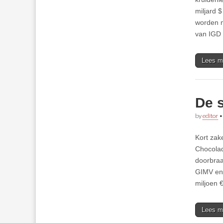
miljard 
worden m
van IGD 
Lees m
De 
by
editor
Kort zak
Chocolad
doorbraa
GIMV en 
miljoen 
Lees m