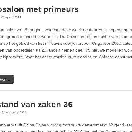
osalon met primeurs
•
21 april 2011
utosalon van Shanghai, waarvan deze week de deuren zijn opengegaan,
de grootste markt ter wereld is. De Chinezen blijken echter van plan t
n op het gebied van het milieuvriendelijk vervoer. Ongeveer 2000 auto
ten van onderdelen uit 20 landen nemen deel. 75 nieuwe modellen wo
reldpremière. Voor het eerst worden buitenlandse en Chinese construct
eer →
stand van zaken 36
•
27 februari 2011
ennieuws uit China China wordt grootste kruideniersmarkt. Volgend jaa
ersmarkt groter dan deze van de VS. In 2010 verkochten China’s kruid