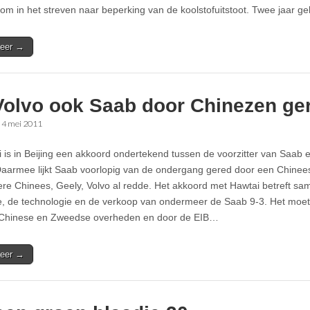
om in het streven naar beperking van de koolstofuitstoot. Twee jaar
eer →
Volvo ook Saab door Chinezen ge
•
4 mei 2011
 is in Beijing een akkoord ondertekend tussen de voorzitter van Saab 
aarmee lijkt Saab voorlopig van de ondergang gered door een Chinees b
re Chinees, Geely, Volvo al redde. Het akkoord met Hawtai betreft s
e, de technologie en de verkoop van ondermeer de Saab 9-3. Het mo
 Chinese en Zweedse overheden en door de EIB…
eer →