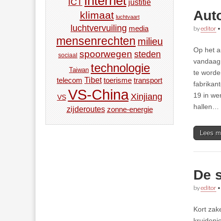
internet
ICT
justitie
Aut
klimaat
luchtvaart
luchtvervuiling
media
by
editor
mensenrechten
milieu
Op het a
spoorwegen
steden
sociaal
vandaag 
technologie
Taiwan
te worde
Tibet
toerisme
transport
telecom
fabrikan
VS-China
19 in we
Xinjiang
VS
hallen…
zijderoutes
zonne-energie
Lees m
De 
by
editor
Kort zak
kruideni