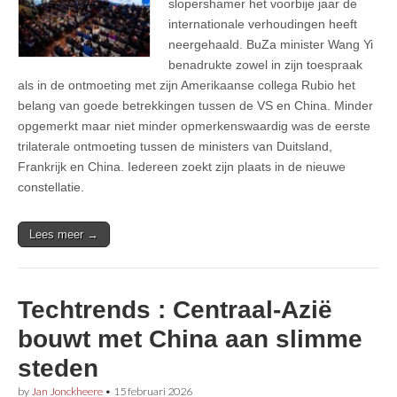
slopershamer het voorbije jaar de
internationale verhoudingen heeft
neergehaald. BuZa minister Wang Yi
benadrukte zowel in zijn toespraak
als in de ontmoeting met zijn Amerikaanse collega Rubio het
belang van goede betrekkingen tussen de VS en China. Minder
opgemerkt maar niet minder opmerkenswaardig was de eerste
trilaterale ontmoeting tussen de ministers van Duitsland,
Frankrijk en China. Iedereen zoekt zijn plaats in de nieuwe
constellatie.
Lees meer →
Techtrends : Centraal-Azië
bouwt met China aan slimme
steden
by
Jan Jonckheere
•
15 februari 2026