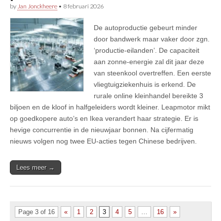
by
Jan Jonckheere
•
8 februari 2026
De autoproductie gebeurt minder
door bandwerk maar vaker door zgn.
‘productie-eilanden’. De capaciteit
aan zonne-energie zal dit jaar deze
van steenkool overtreffen. Een eerste
vliegtuigziekenhuis is erkend. De
rurale online kleinhandel bereikte 3
biljoen en de kloof in halfgeleiders wordt kleiner. Leapmotor mikt
op goedkopere auto’s en Ikea verandert haar strategie. Er is
hevige concurrentie in de nieuwjaar bonnen. Na cijfermatig
nieuws volgen nog twee EU-acties tegen Chinese bedrijven.
Lees meer →
Page 3 of 16
«
1
2
3
4
5
…
16
»