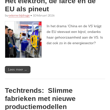
Het elektron, de farce en de
EU als pineut
by
externe bijdrage
•
10 februari 2026
In het drama ‘China en de VS’ krijgt
de EU steevast een bijrol, ondanks
haar gehoorzaamheid aan de VS. Is
dat ook zo in de energiesector?
Lees meer →
Techtrends: Slimme
fabrieken met nieuwe
productiemodellen