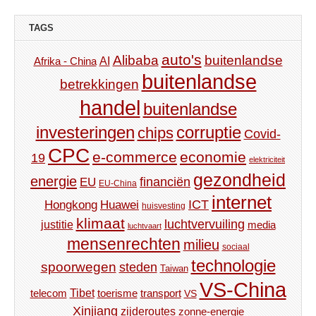
TAGS
auto's
Alibaba
buitenlandse
AI
Afrika - China
buitenlandse
betrekkingen
handel
buitenlandse
investeringen
corruptie
chips
Covid-
CPC
e-commerce
economie
19
elektriciteit
gezondheid
energie
financiën
EU
EU-China
internet
ICT
Hongkong
Huawei
huisvesting
klimaat
luchtvervuiling
justitie
media
luchtvaart
mensenrechten
milieu
sociaal
technologie
spoorwegen
steden
Taiwan
VS-China
Tibet
toerisme
transport
telecom
VS
Xinjiang
zijderoutes
zonne-energie