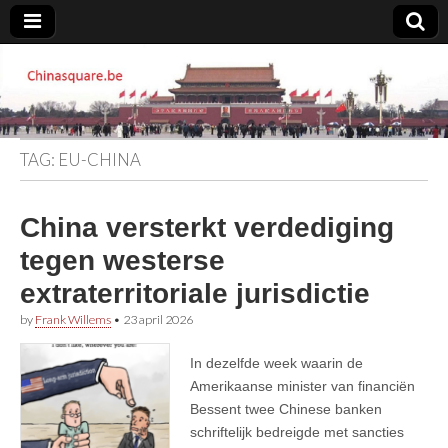
Chinasquare.be
TAG:
EU-CHINA
China versterkt verdediging
tegen westerse
extraterritoriale jurisdictie
by
Frank Willems
•
23 april 2026
In dezelfde week waarin de
Amerikaanse minister van financiën
Bessent twee Chinese banken
schriftelijk bedreigde met sancties