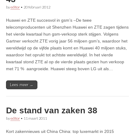
by
editor
•
20 februari 2012
Huawei en ZTE succesvol in gsm’s –De twee
telecomproducenten uit Shenzhen Huawei en ZTE zagen tijdens
het vierde kwartaal hun gsm-verkoop sterk stijgen. Volgens
Gartner verkocht ZTE vorig jaar 56 miljoen gsm’s, waardoor het
wereldwijd op de vijfde plaats komt en Huawei 40 miljoen stuks,
waardoor het oprukt tot achtste wereldwijd. In het vierde
kwartaal stond ZTE al op de vierde plaats gezien hun verkoop
met 71 % aangroeide. Huawei steeg boven LG uit als…
Lees meer →
De stand van zaken 38
by
editor
•
11 maart 2011
Kort zakennieuws uit China China: top luxemarkt in 2015