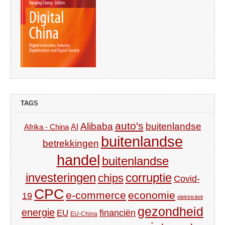
TAGS
auto's
Alibaba
buitenlandse
AI
Afrika - China
buitenlandse
betrekkingen
handel
buitenlandse
investeringen
corruptie
chips
Covid-
CPC
e-commerce
economie
19
elektriciteit
gezondheid
energie
financiën
EU
EU-China