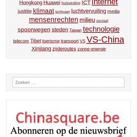
internet
ICT
Hongkong
Huawei
huisvesting
klimaat
luchtvervuiling
justitie
media
luchtvaart
mensenrechten
milieu
sociaal
technologie
spoorwegen
steden
Taiwan
VS-China
Tibet
toerisme
transport
telecom
VS
Xinjiang
zijderoutes
zonne-energie
Zoeken
naar: