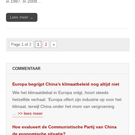
in 1987. In 2008…
Lees meer →
Page 1 of 2
1
2
»
COMMENTAAR
Europa begrijpt China’s klimaatbeleid nog altijd niet
Wie het klimaatdebat in Europa volgt, hoort steeds
hetzelfde verhaal. ‘Europa offert zijn industrie op voor het
klimaat, terwijl China onder het mom van vergroening
… >> lees meer
Hoe evalueert de Communistische Partij van China
de economische situatie?