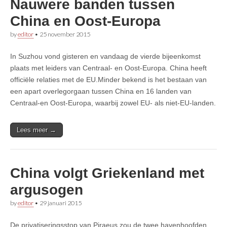
Nauwere banden tussen
China en Oost-Europa
by
editor
•
25 november 2015
In Suzhou vond gisteren en vandaag de vierde bijeenkomst
plaats met leiders van Centraal- en Oost-Europa. China heeft
officiële relaties met de EU.Minder bekend is het bestaan van
een apart overlegorgaan tussen China en 16 landen van
Centraal-en Oost-Europa, waarbij zowel EU- als niet-EU-landen.
Lees meer →
China volgt Griekenland met
argusogen
by
editor
•
29 januari 2015
De privatiseringsstop van Piraeus zou de twee havenhoofden