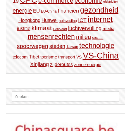
e-commerce
economie
19
elektriciteit
gezondheid
energie
financiën
EU
EU-China
internet
ICT
Hongkong
Huawei
huisvesting
klimaat
luchtvervuiling
justitie
media
luchtvaart
mensenrechten
milieu
sociaal
technologie
spoorwegen
steden
Taiwan
VS-China
Tibet
toerisme
transport
telecom
VS
Xinjiang
zijderoutes
zonne-energie
Zoeken
naar: