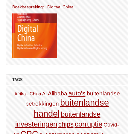
Boekbespreking: ‘Digitaal China’
TAGS
auto's
Alibaba
buitenlandse
AI
Afrika - China
buitenlandse
betrekkingen
handel
buitenlandse
investeringen
corruptie
chips
Covid-
CPC