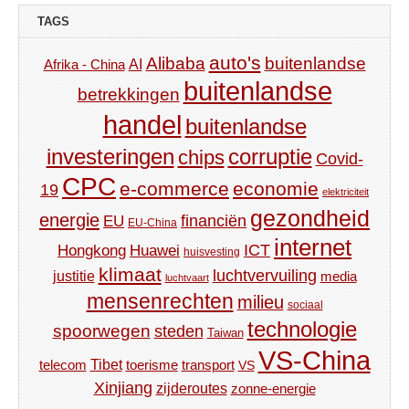
TAGS
auto's
Alibaba
buitenlandse
AI
Afrika - China
buitenlandse
betrekkingen
handel
buitenlandse
investeringen
corruptie
chips
Covid-
CPC
e-commerce
economie
19
elektriciteit
gezondheid
energie
financiën
EU
EU-China
internet
ICT
Hongkong
Huawei
huisvesting
klimaat
luchtvervuiling
justitie
media
luchtvaart
mensenrechten
milieu
sociaal
technologie
spoorwegen
steden
Taiwan
VS-China
Tibet
toerisme
transport
telecom
VS
Xinjiang
zijderoutes
zonne-energie