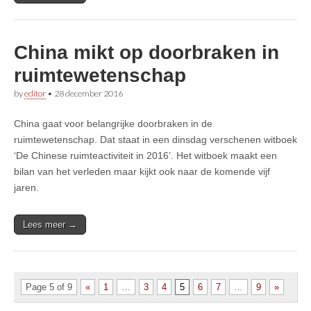
China mikt op doorbraken in
ruimtewetenschap
by
editor
•
28 december 2016
China gaat voor belangrijke doorbraken in de
ruimtewetenschap. Dat staat in een dinsdag verschenen witboek
‘De Chinese ruimteactiviteit in 2016’. Het witboek maakt een
bilan van het verleden maar kijkt ook naar de komende vijf
jaren.
Lees meer →
Page 5 of 9
«
1
…
3
4
5
6
7
…
9
»