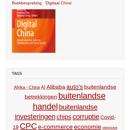
Boekbespreking: ‘Digitaal China’
TAGS
auto's
Alibaba
buitenlandse
AI
Afrika - China
buitenlandse
betrekkingen
handel
buitenlandse
investeringen
corruptie
chips
Covid-
CPC
e-commerce
economie
19
elektriciteit