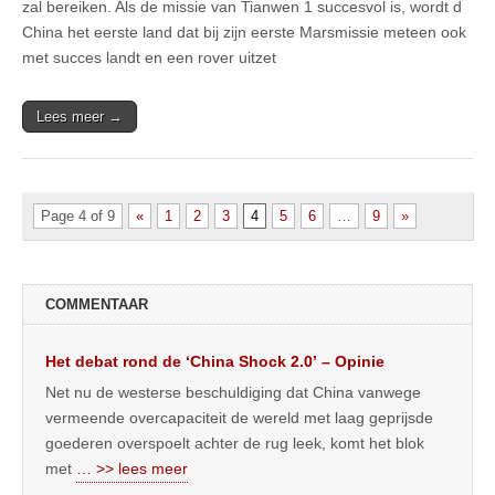
zal bereiken. Als de missie van Tianwen 1 succesvol is, wordt d
China het eerste land dat bij zijn eerste Marsmissie meteen ook
met succes landt en een rover uitzet
Lees meer →
Page 4 of 9
«
1
2
3
4
5
6
…
9
»
COMMENTAAR
Het debat rond de ‘China Shock 2.0’ – Opinie
Net nu de westerse beschuldiging dat China vanwege
vermeende overcapaciteit de wereld met laag geprijsde
goederen overspoelt achter de rug leek, komt het blok
met
… >> lees meer