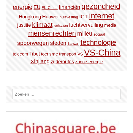
gezondheid
energie
financiën
EU
EU-China
internet
ICT
Hongkong
Huawei
huisvesting
klimaat
luchtvervuiling
justitie
media
luchtvaart
mensenrechten
milieu
sociaal
technologie
spoorwegen
steden
Taiwan
VS-China
Tibet
toerisme
transport
telecom
VS
Xinjiang
zijderoutes
zonne-energie
Zoeken
naar: