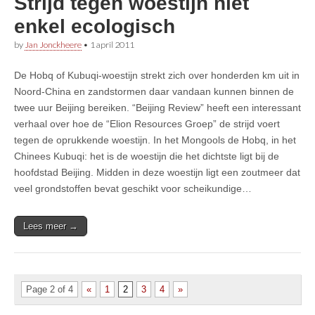
Strijd tegen woestijn niet
enkel ecologisch
by
Jan Jonckheere
•
1 april 2011
De Hobq of Kubuqi-woestijn strekt zich over honderden km uit in
Noord-China en zandstormen daar vandaan kunnen binnen de
twee uur Beijing bereiken. “Beijing Review” heeft een interessant
verhaal over hoe de “Elion Resources Groep” de strijd voert
tegen de oprukkende woestijn. In het Mongools de Hobq, in het
Chinees Kubuqi: het is de woestijn die het dichtste ligt bij de
hoofdstad Beijing. Midden in deze woestijn ligt een zoutmeer dat
veel grondstoffen bevat geschikt voor scheikundige…
Lees meer →
Page 2 of 4
«
1
2
3
4
»