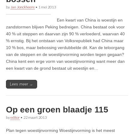
by
Jan Jonckheere
•
1 mei 2013
Een kwart van China is woestijn en
zandstormen blijven Peking bedreigen. China bestaat ook voor
40 % uit steppen en daarvan zijn 90 % verloederd, waarvan 40
% ernstig. Bij het ontstaan van Volksrepubliek had China maar
10 % bos, maar bebossing verdubbelde dit. Kan de teloorgang
van de steppen en de woestijnvorming worden tegen gegaan?
China kent een erge vorm van woestijnvorming want meer dan
een kwart van de grond bestaat uit woestijn en…
Lees meer →
Op een groen blaadje 115
by
editor
•
22 maart 2013
Plan tegen woestijnvorming Woestijnvorming is het meest