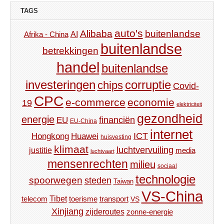
TAGS
auto's
Alibaba
buitenlandse
AI
Afrika - China
buitenlandse
betrekkingen
handel
buitenlandse
investeringen
corruptie
chips
Covid-
CPC
e-commerce
economie
19
elektriciteit
gezondheid
energie
financiën
EU
EU-China
internet
ICT
Hongkong
Huawei
huisvesting
klimaat
luchtvervuiling
justitie
media
luchtvaart
mensenrechten
milieu
sociaal
technologie
spoorwegen
steden
Taiwan
VS-China
Tibet
toerisme
transport
telecom
VS
Xinjiang
zijderoutes
zonne-energie