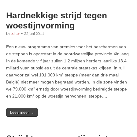
Hardnekkige strijd tegen
woestijnvorming
by
editor
•
22 juni 2011
Een nieuw programma van premies voor het beschermen van
de steppen is opgestart in de noordwestelijke provincie Xinjiang.
In de komende vijf jaar zullen 1,2 miljoen herders jaarlijks 13.4
miljard yuan subsidies uit de centrale staatskas krijgen. In ruil
daarvoor zal wel 101.000 km² steppe (meer dan drie maal
België) niet meer mogen begraasd worden. In die zone vinden
we 79.000 km² ernstig door woestijnvorming bedreigde steppe
en 21.000 km² op de woestijn herwonnen steppe.…
Lees meer →