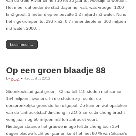
van de Gele Rivier binnen 10 tot 20 jaar tot woestijn te worden.
Het meer dat onder de stad Bayannur valt, was vroeger 1200
km2 groot, 3 meter diep en bevatte 1,2 miljard m3 water. Nu is
het ingekrompen tot 293 km2, 0,7 meter diepte en 300 miljoen
m3 water. 2000…
Lees meer →
Op een groen blaadje 88
by
editor
•
4 augustus 2012
Steenkoolstad gaat groen –China telt 118 steden met samen
154 miljoen inwoners. In die steden zijn echter de
oorspronkelijke grondstoffen uitgeput. Ze kunnen wat opsteken
van de ‘antracietstad’ Jincheng in ZO-Shanxi. Jincheng bracht
vorig jaar nog 50 miljoen m3 ton antraciet voort.
Niettegenstaande het grauwe imago telt Jincheng toch 354
dagen blauwe lucht per jaar en kent het met 80 % van Shanxi’s