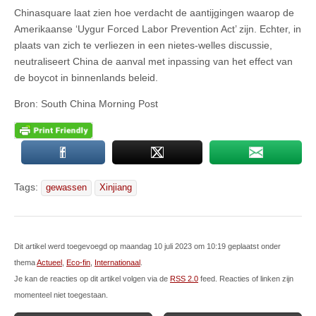
Chinasquare laat zien hoe verdacht de aantijgingen waarop de
Amerikaanse ‘Uygur Forced Labor Prevention Act’ zijn. Echter, in
plaats van zich te verliezen in een nietes-welles discussie,
neutraliseert China de aanval met inpassing van het effect van
de boycot in binnenlands beleid.
Bron: South China Morning Post
Tags:
gewassen
Xinjiang
Dit artikel werd toegevoegd op maandag 10 juli 2023 om 10:19 geplaatst onder
thema
Actueel
,
Eco-fin
,
Internationaal
.
Je kan de reacties op dit artikel volgen via de
RSS 2.0
feed. Reacties of linken zijn
momenteel niet toegestaan.