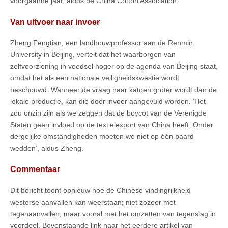
voorgaande jaar, aldus de China Cotton Association.
Van uitvoer naar invoer
Zheng Fengtian, een landbouwprofessor aan de Renmin
University in Beijing, vertelt dat het waarborgen van
zelfvoorziening in voedsel hoger op de agenda van Beijing staat,
omdat het als een nationale veiligheidskwestie wordt
beschouwd. Wanneer de vraag naar katoen groter wordt dan de
lokale productie, kan die door invoer aangevuld worden. ‘Het
zou onzin zijn als we zeggen dat de boycot van de Verenigde
Staten geen invloed op de textielexport van China heeft. Onder
dergelijke omstandigheden moeten we niet op één paard
wedden’, aldus Zheng.
Commentaar
Dit bericht toont opnieuw hoe de Chinese vindingrijkheid
westerse aanvallen kan weerstaan; niet zozeer met
tegenaanvallen, maar vooral met het omzetten van tegenslag in
voordeel. Bovenstaande link naar het eerdere artikel van