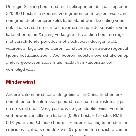
De regio Xinjiang heeft opdracht gekregen om dit jaar nog eens
320.000 hectare akkerland voor granen toe te wijzen, waarvan
een groot deel oorspronkelijk katoenland was. De daling vond
ook plaats nadat de centrale overheid in april de subsidies voor
katoenboeren in Xinjiang verlaagde. Bovendien heeft de regio
met verschillende periodes met slecht weer doorgemaakt,
waaronder lage temperaturen, zandstormen en zware regenval
tijdens het zaaiseizoen. Veel boeren moesten overschakelen op
andere gewassen zoals maïs, nadat hun katoenzaaisel
vernietigd was.
Minder winst
Andere katoen producerende gebieden in China hebben ook
een afnemende interesse getoond naarmate de kosten stijgen
en de winst daalt. Vorig jaar was de gemiddelde winst voor het
verbouwen van elke mu katoen (0,067 hectare) slechts RMB
58,4 yuan voor Chinese boeren, zonder rekening te houden met
subsidies. Dat was een duik van 97 procent ten opzichte van het