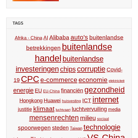
TAGS
auto's
Alibaba
buitenlandse
AI
Afrika - China
buitenlandse
betrekkingen
handel
buitenlandse
investeringen
corruptie
chips
Covid-
CPC
e-commerce
economie
19
elektriciteit
gezondheid
energie
financiën
EU
EU-China
internet
ICT
Hongkong
Huawei
huisvesting
klimaat
luchtvervuiling
justitie
media
luchtvaart
mensenrechten
milieu
sociaal
technologie
spoorwegen
steden
Taiwan
VS-China