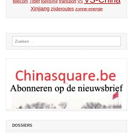
Tibet
toerisme
transport
telecom
VS
Xinjiang
zijderoutes
zonne-energie
Zoeken
naar:
DOSSIERS