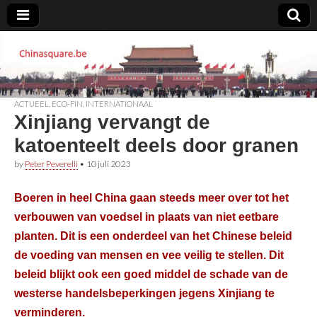
Chinasquare.be
ACTUEEL
,
ECO-FIN
,
INTERNATIONAAL
Xinjiang vervangt de
katoenteelt deels door granen
by
Peter Peverelli
•
10 juli 2023
Boeren in heel China gaan steeds meer over tot het
verbouwen van voedsel in plaats van niet eetbare
planten. Dit is een onderdeel van het Chinese beleid
de voeding van mensen en vee veilig te stellen. Dit
beleid blijkt ook een goed middel de schade van de
westerse handelsbeperkingen jegens Xinjiang te
verminderen.