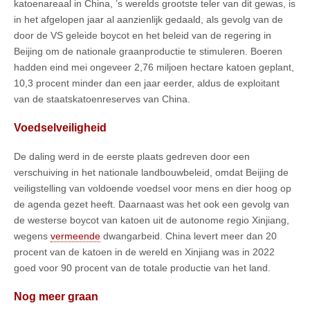
katoenareaal in China, ’s werelds grootste teler van dit gewas, is
in het afgelopen jaar al aanzienlijk gedaald, als gevolg van de
door de VS geleide boycot en het beleid van de regering in
Beijing om de nationale graanproductie te stimuleren. Boeren
hadden eind mei ongeveer 2,76 miljoen hectare katoen geplant,
10,3 procent minder dan een jaar eerder, aldus de exploitant
van de staatskatoenreserves van China.
Voedselveiligheid
De daling werd in de eerste plaats gedreven door een
verschuiving in het nationale landbouwbeleid, omdat Beijing de
veiligstelling van voldoende voedsel voor mens en dier hoog op
de agenda gezet heeft. Daarnaast was het ook een gevolg van
de westerse boycot van katoen uit de autonome regio Xinjiang,
wegens
vermeende
dwangarbeid. China levert meer dan 20
procent van de katoen in de wereld en Xinjiang was in 2022
goed voor 90 procent van de totale productie van het land.
Nog meer graan