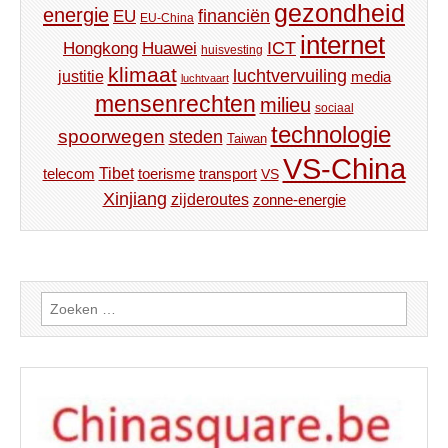
gezondheid
energie
financiën
EU
EU-China
internet
ICT
Hongkong
Huawei
huisvesting
klimaat
luchtvervuiling
justitie
media
luchtvaart
mensenrechten
milieu
sociaal
technologie
spoorwegen
steden
Taiwan
VS-China
Tibet
toerisme
transport
telecom
VS
Xinjiang
zijderoutes
zonne-energie
Zoeken
naar: