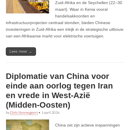
Zuid-Afrika en de Seychellen (22–30
maart). Waar in Kenia vooral
handelsakkoorden en
infrastructuurprojecten centraal stonden, bieden Chinese
investeringen in Zuid-Afrika een inkijk in de strategische uitbouw
van een Afrikaanse markt voor elektrische voertuigen.
Lees meer →
Diplomatie van China voor
einde aan oorlog tegen Iran
en vrede in West-Azië
(Midden-Oosten)
by
Dirk Nimmegeers
•
1 april 2026
China zet zijn actieve inspanningen