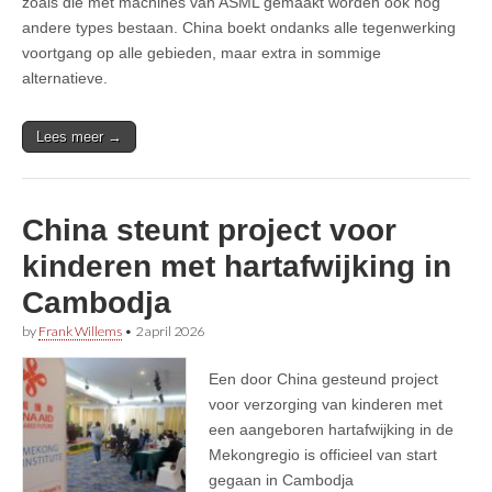
zoals die met machines van ASML gemaakt worden ook nog
andere types bestaan. China boekt ondanks alle tegenwerking
voortgang op alle gebieden, maar extra in sommige
alternatieve.
Lees meer →
China steunt project voor
kinderen met hartafwijking in
Cambodja
by
Frank Willems
•
2 april 2026
Een door China gesteund project
voor verzorging van kinderen met
een aangeboren hartafwijking in de
Mekongregio is officieel van start
gegaan in Cambodja