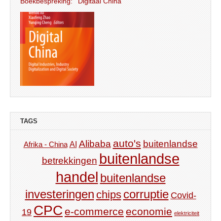
Boekbespreking: ‘Digitaal China’
TAGS
auto's
Alibaba
buitenlandse
AI
Afrika - China
buitenlandse
betrekkingen
handel
buitenlandse
investeringen
corruptie
chips
Covid-
CPC
e-commerce
economie
19
elektriciteit