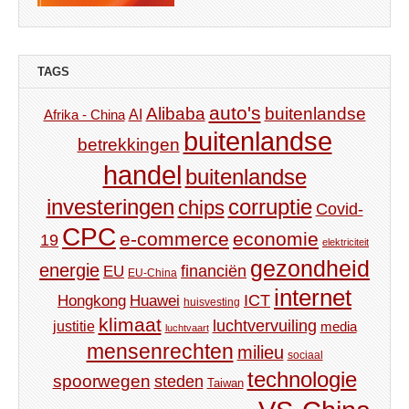
TAGS
auto's
Alibaba
buitenlandse
AI
Afrika - China
buitenlandse
betrekkingen
handel
buitenlandse
investeringen
corruptie
chips
Covid-
CPC
e-commerce
economie
19
elektriciteit
gezondheid
energie
financiën
EU
EU-China
internet
ICT
Hongkong
Huawei
huisvesting
klimaat
luchtvervuiling
justitie
media
luchtvaart
mensenrechten
milieu
sociaal
technologie
spoorwegen
steden
Taiwan