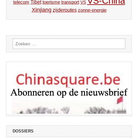
VS-China
Tibet
toerisme
transport
telecom
VS
Xinjiang
zijderoutes
zonne-energie
Zoeken
naar:
DOSSIERS