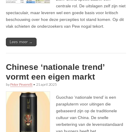
centrale rol. De uitslagen zelf zijn niet
spectaculair, maar leveren wel een goede basis voor kritisch
beschouwing over hoe deze percepties tot stand komen. Op dit
vlak schieten de onderzoekers van Pew nogal tekort.
Lees meer →
Chinese ‘nationale trend’
vormt een eigen markt
by
Peter Peverelli
•
21 april 2025
Guochao ‘nationale trend’ is een
parapluterm voor uitingen die
gebaseerd zijn op de traditionele
cultuur van China. De snelle
verbetering van de levensstandaard
van burgers heeft het