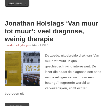
Lees meer →
Jonathan Holslags ‘Van muur
tot muur’: veel diagnose,
weinig therapie
by
externe bijdrage
•
24 april 2023
De zesde, uitgebreide druk van ‘Van
muur tot muur’ is qua
geschiedschrijving interessant. De
lezer die naast de diagnose een serie
aanbevelingen verwacht om een
beter geïntegreerde wereld te
verwezenlijken, komt echter
bedrogen uit.