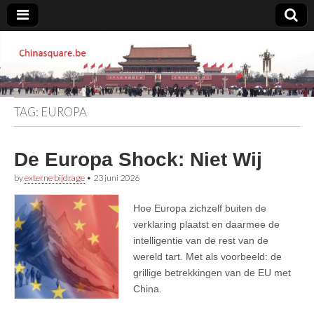
Chinasquare.be
TAG:
EUROPA
De Europa Shock: Niet Wij
by
externe bijdrage
•
23 juni 2026
Hoe Europa zichzelf buiten de
verklaring plaatst en daarmee de
intelligentie van de rest van de
wereld tart. Met als voorbeeld: de
grillige betrekkingen van de EU met
China.