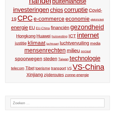
handel
buitenlandse
investeringen
corruptie
chips
Covid-
CPC
e-commerce
economie
19
elektriciteit
gezondheid
energie
financiën
EU
EU-China
internet
ICT
Hongkong
Huawei
huisvesting
klimaat
luchtvervuiling
justitie
media
luchtvaart
mensenrechten
milieu
sociaal
technologie
spoorwegen
steden
Taiwan
VS-China
Tibet
toerisme
transport
telecom
VS
Xinjiang
zijderoutes
zonne-energie
Zoeken
naar: