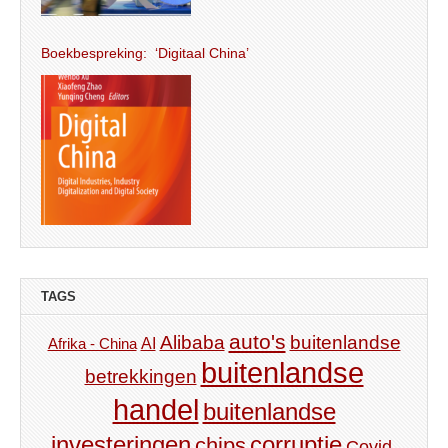
Boekbespreking: ‘Digitaal China’
TAGS
auto's
Alibaba
buitenlandse
AI
Afrika - China
buitenlandse
betrekkingen
handel
buitenlandse
investeringen
corruptie
chips
Covid-