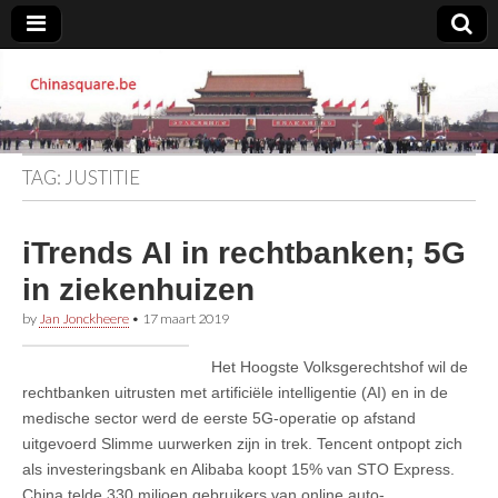
Chinasquare.be
TAG:
JUSTITIE
iTrends AI in rechtbanken; 5G
in ziekenhuizen
by
Jan Jonckheere
•
17 maart 2019
Het Hoogste Volksgerechtshof wil de
rechtbanken uitrusten met artificiële intelligentie (AI) en in de
medische sector werd de eerste 5G-operatie op afstand
uitgevoerd Slimme uurwerken zijn in trek. Tencent ontpopt zich
als investeringsbank en Alibaba koopt 15% van STO Express.
China telde 330 miljoen gebruikers van online auto-