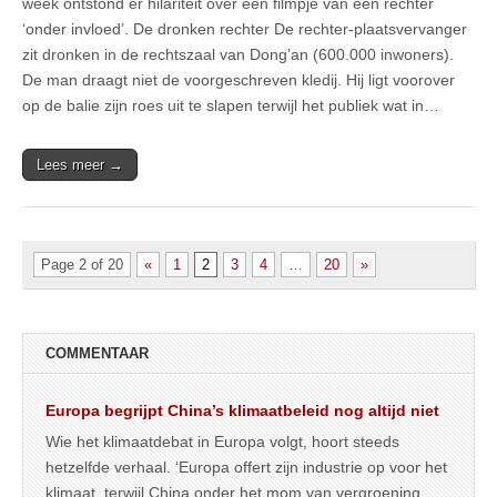
week ontstond er hilariteit over een filmpje van een rechter
‘onder invloed’. De dronken rechter De rechter-plaatsvervanger
zit dronken in de rechtszaal van Dong’an (600.000 inwoners).
De man draagt niet de voorgeschreven kledij. Hij ligt voorover
op de balie zijn roes uit te slapen terwijl het publiek wat in…
Lees meer →
Page 2 of 20
«
1
2
3
4
…
20
»
COMMENTAAR
Europa begrijpt China’s klimaatbeleid nog altijd niet
Wie het klimaatdebat in Europa volgt, hoort steeds
hetzelfde verhaal. ‘Europa offert zijn industrie op voor het
klimaat, terwijl China onder het mom van vergroening