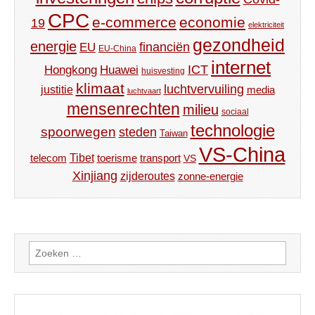
CPC
e-commerce
economie
19
elektriciteit
gezondheid
energie
financiën
EU
EU-China
internet
ICT
Hongkong
Huawei
huisvesting
klimaat
luchtvervuiling
justitie
media
luchtvaart
mensenrechten
milieu
sociaal
technologie
spoorwegen
steden
Taiwan
VS-China
Tibet
toerisme
transport
telecom
VS
Xinjiang
zijderoutes
zonne-energie
Zoeken
naar: