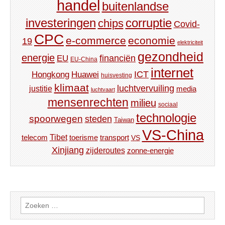
handel
buitenlandse
investeringen
corruptie
chips
Covid-
CPC
e-commerce
economie
19
elektriciteit
gezondheid
energie
financiën
EU
EU-China
internet
ICT
Hongkong
Huawei
huisvesting
klimaat
luchtvervuiling
justitie
media
luchtvaart
mensenrechten
milieu
sociaal
technologie
spoorwegen
steden
Taiwan
VS-China
Tibet
toerisme
transport
telecom
VS
Xinjiang
zijderoutes
zonne-energie
Zoeken
naar: