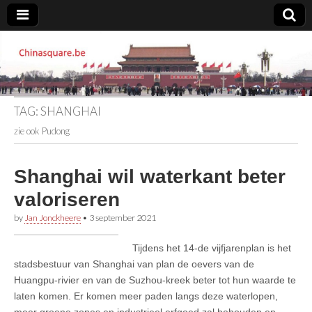
Chinasquare.be
TAG:
SHANGHAI
zie ook Pudong
Shanghai wil waterkant beter
valoriseren
by
Jan Jonckheere
•
3 september 2021
Tijdens het 14-de vijfjarenplan is het
stadsbestuur van Shanghai van plan de oevers van de
Huangpu-rivier en van de Suzhou-kreek beter tot hun waarde te
laten komen. Er komen meer paden langs deze waterlopen,
meer groene zones en industrieel erfgoed zal behouden en