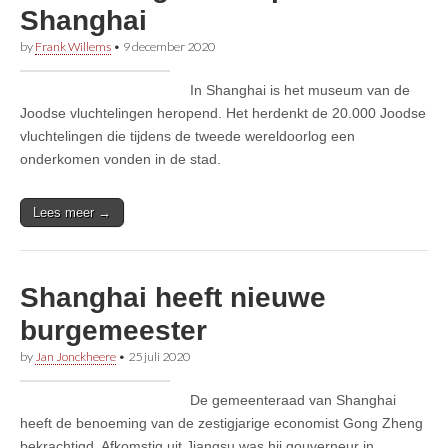
Shanghai
by
Frank Willems
•
9 december 2020
In Shanghai is het museum van de
Joodse vluchtelingen heropend. Het herdenkt de 20.000 Joodse
vluchtelingen die tijdens de tweede wereldoorlog een
onderkomen vonden in de stad.
Lees meer →
Shanghai heeft nieuwe
burgemeester
by
Jan Jonckheere
•
25 juli 2020
De gemeenteraad van Shanghai
heeft de benoeming van de zestigjarige economist Gong Zheng
bekrachtigd. Afkomstig uit Jiangsu was hij gouverneur in