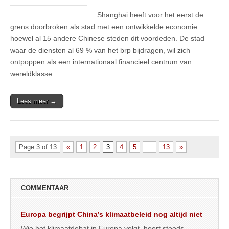
Shanghai heeft voor het eerst de
grens doorbroken als stad met een ontwikkelde economie
hoewel al 15 andere Chinese steden dit voordeden. De stad
waar de diensten al 69 % van het brp bijdragen, wil zich
ontpoppen als een internationaal financieel centrum van
wereldklasse.
Lees meer →
Page 3 of 13
«
1
2
3
4
5
…
13
»
COMMENTAAR
Europa begrijpt China’s klimaatbeleid nog altijd niet
Wie het klimaatdebat in Europa volgt, hoort steeds