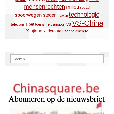
luchtvaart
mensenrechten
milieu
sociaal
technologie
spoorwegen
steden
Taiwan
VS-China
Tibet
toerisme
transport
telecom
VS
Xinjiang
zijderoutes
zonne-energie
Zoeken
naar: