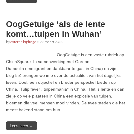
OogGetuige ‘als de lente
komt…tulpen in Wuhan’
by
externe bijdrage
•
22 maart 2022
OogGetuige is een vaste rubriek op
ChinaSquare. In samenwerking met Gordon
Dumoulin (immigrant en dankbaar te gast in China) en zijn
blog 5iZ brengen we info over de actualiteit van het dagelijks
leven. Doel: een objectief en breder perspectief bieden op
China. ‘Tulip fever’, tulpenmania* in China.. Het is lente en dan
zie je op vele plaatsen in China een explosie van tulpen,
bloemen die veel mensen mooi vinden. De twee steden die het
meest bekend staan om hun…
Lees meer →