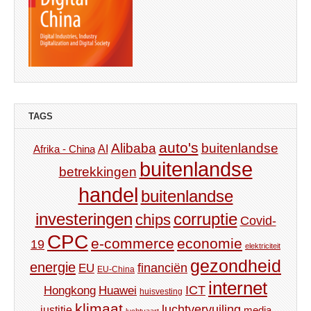
TAGS
auto's
Alibaba
buitenlandse
AI
Afrika - China
buitenlandse
betrekkingen
handel
buitenlandse
investeringen
corruptie
chips
Covid-
CPC
e-commerce
economie
19
elektriciteit
gezondheid
energie
financiën
EU
EU-China
internet
ICT
Hongkong
Huawei
huisvesting
klimaat
luchtvervuiling
justitie
media