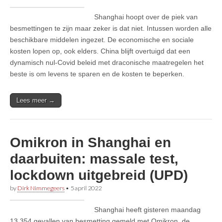
Shanghai hoopt over de piek van
besmettingen te zijn maar zeker is dat niet. Intussen worden alle
beschikbare middelen ingezet. De economische en sociale
kosten lopen op, ook elders. China blijft overtuigd dat een
dynamisch nul-Covid beleid met draconische maatregelen het
beste is om levens te sparen en de kosten te beperken.
Lees meer →
Omikron in Shanghai en
daarbuiten: massale test,
lockdown uitgebreid (UPD)
by
Dirk Nimmegeers
•
5 april 2022
Shanghai heeft gisteren maandag
13.354 gevallen van besmetting gemeld met Omikron, de