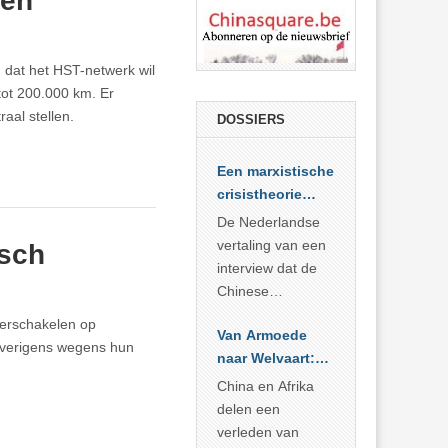
len
d dat het HST-netwerk wil
tot 200.000 km. Er
aal stellen.
DOSSIERS
Een marxistische
crisistheorie
voor vandaag
De Nederlandse
vertaling van een
isch
interview dat de
Chinese
Academie voor
verschakelen op
Van Armoede
Sociale
 overigens wegens hun
naar Welvaart:
Wetenschappen
Wat Afrika kan
afnam van de
China en Afrika
leren van
Britse
delen een
China’s
marxistische
verleden van