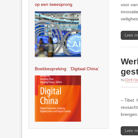
op een tweesprong
voor van 
innovati
veilighe
Lees m
Wer
Boekbespreking: ‘Digitaal China’
gest
by
Dirk N
– Tibet. 
reusacht
brengen
Lees m