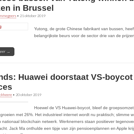
zen in Brussel
immegeers
•
21 oktober 2019
Yutong, de grote Chinese fabrikant van bussen, heeft
belangrijkste beurs voor de sector drie van de prijz
eer →
ends: Huawei doorstaat VS-boycot
ces
ckheere
•
20 oktober 2019
Hoewel de VS Huawei-boycot, bleef de groepsomzet 
 groeien met 26%. Het industrieel internet wordt nu praktisch; slimme w
 nationaal blockchain netwerk. Werknemers staan positiever tegenover art
cht. Jack Ma onthulde een tipje van zijn pensioenplannen en Apple krij