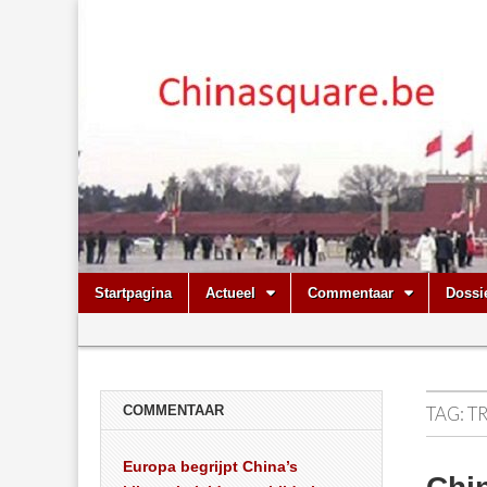
Chinasquare.
Skip
Main
Startpagina
Actueel
Commentaar
Dossi
to
menu
Sub
content
menu
COMMENTAAR
TAG:
T
Europa begrijpt China’s