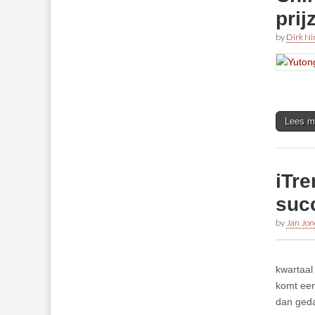
prij
by
Dirk N
Lees m
iTr
suc
by
Jan Jon
kwartaal
komt een
dan geda