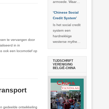
economisch
econoom Michael
armoede. Waar
wonder
Roberts. Het laat
China er de
zien dat
‘Chinese Social
voorbije veertig
… >> lees meer
Credit System’
jaar in slaagde
meer dan 800
Is het social credit
miljoen mensen
system een
uit de armoede
hardnekkige
ussen te vervangen door
… >> lees meer
westerse mythe of
liseerd in in
de dagelijkse
ns ook een locomotief op
realiteit in China?
TIJDSCHRIFT
VERENIGING
BELGIË-CHINA
ransport
en gedeelde ontwikkeling