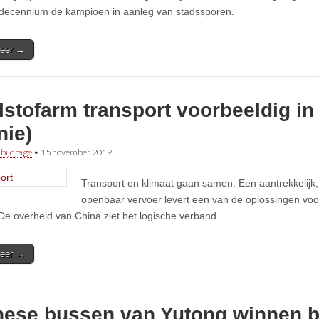
 decennium de kampioen in aanleg van stadssporen.
eer →
stofarm transport voorbeeldig in
nie)
 bijdrage
•
15 november 2019
Transport en klimaat gaan samen. Een aantrekkelijk,
openbaar vervoer levert een van de oplossingen vo
 De overheid van China ziet het logische verband
eer →
nese bussen van Yutong winnen b