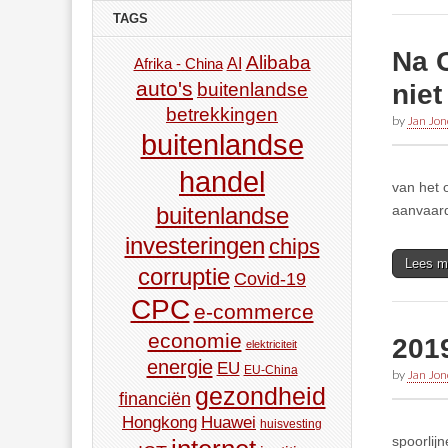
TAGS
Na C
Alibaba
AI
Afrika - China
auto's
buitenlandse
niet
betrekkingen
by
Jan Jon
buitenlandse
handel
van het 
aanvaard
buitenlandse
investeringen
chips
Lees m
corruptie
Covid-19
CPC
e-commerce
economie
2019
elektriciteit
energie
EU
EU-China
by
Jan Jon
gezondheid
financiën
Hongkong
Huawei
huisvesting
spoorlij