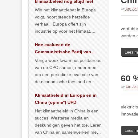
Chi
klimaatbeleid nog altijd niet
by
Jan Jon
Wie het klimaatdebat in Europa
volgt, hoort steeds hetzelfde
verhaal. ‘Europa offert zijn
verdubbe
industrie op voor het klimaat,
worden o
terwijl China onder het mom van
Hoe evalueert de
vergroening
… >> lees meer
Communistische Partij van
Lees m
China de economische
Vorige week kwam het politbureau
situatie?
van de CPC samen, onder meer
om een periodieke evaluatie van
60 %
de economische toestand en
by
Jan Jon
politiek te maken. We
Klimaatbeleid in Europa en in
publiceerden
… >> lees meer
China (opinie*) UPD
elektric
Het klimaatbeleid in China is een
innovati
succes. Westerse media en
deskundigen geven het toe. Leren
Lees m
van China en samenwerken met