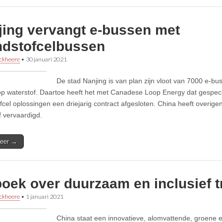
jing vervangt e-bussen met
ndstofcelbussen
ckheere
•
30 januari 2021
De stad Nanjing is van plan zijn vloot van 7000 e-b
p waterstof. Daartoe heeft het met Canadese Loop Energy dat gespecia
fcel oplossingen een driejarig contract afgesloten. China heeft overige
f vervaardigd.
eer →
oek over duurzaam en inclusief t
ckheere
•
1 januari 2021
China staat een innovatieve, alomvattende, groene 