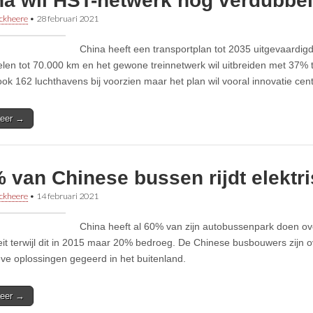
na wil HST-netwerk nog verdubbe
ckheere
•
28 februari 2021
China heeft een transportplan tot 2035 uitgevaardig
len tot 70.000 km en het gewone treinnetwerk wil uitbreiden met 37% 
ok 162 luchthavens bij voorzien maar het plan wil vooral innovatie centr
eer →
 van Chinese bussen rijdt elektr
ckheere
•
14 februari 2021
China heeft al 60% van zijn autobussenpark doen o
iteit terwijl dit in 2015 maar 20% bedroeg. De Chinese busbouwers zijn
eve oplossingen gegeerd in het buitenland.
eer →