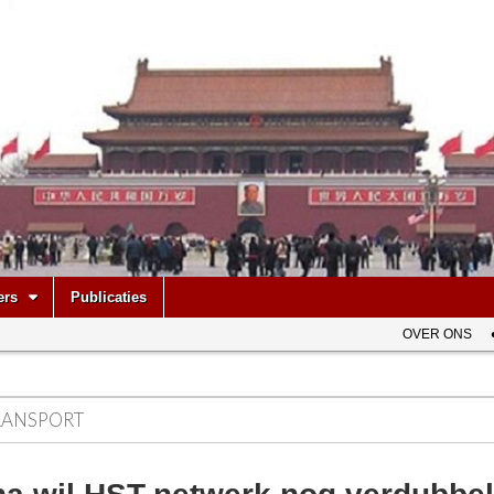
be
ers
Publicaties
OVER ONS
RANSPORT