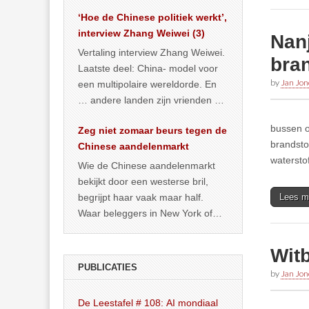
het land dan maar? ‘Dat
‘Hoe de Chinese politiek werkt’,
… >> lees meer
interview Zhang Weiwei (3)
Nan
Vertaling interview Zhang Weiwei.
bra
Laatste deel: China- model voor
by
Jan Jon
een multipolaire wereldorde. En
… andere landen zijn vrienden of
kunnen het worden.
bussen o
Zeg niet zomaar beurs tegen de
brandsto
Chinese aandelenmarkt
watersto
Wie de Chinese aandelenmarkt
bekijkt door een westerse bril,
begrijpt haar vaak maar half.
Lees m
Waar beleggers in New York of
Londen vooral kijken naar winst,
… >> lees meer
Witb
PUBLICATIES
by
Jan Jon
De Leestafel # 108: AI mondiaal