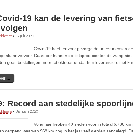
ovid-19 kan de levering van fiet
 volgen
ckheere
•
17 juli 2020
Covid-19 heeft er voor gezorgd dat meer mensen de 
openbaar vervoer. Daardoor kunnen de fietsproducenten de vraag nie
en geen bestellingen meer tot oktober omdat hun leveranciers niet k
eer →
: Record aan stedelijke spoorlij
ckheere
•
3 januari 2020
Vorig jaar hebben 40 steden voor in totaal 6.730 km 
nen geopend waarvan 968 km nog in het jaar zelf werden aangelegd. 