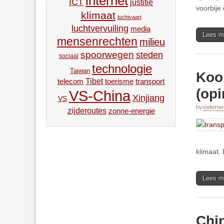
internet
ICT
justitie
voorbije
klimaat
luchtvaart
luchtvervuiling
media
Lees m
mensenrechten
milieu
spoorwegen
steden
sociaal
technologie
Taiwan
Kool
Tibet
toerisme
transport
telecom
(opi
VS-China
Xinjiang
VS
by
externe
zijderoutes
zonne-energie
klimaat.
Lees m
Chi