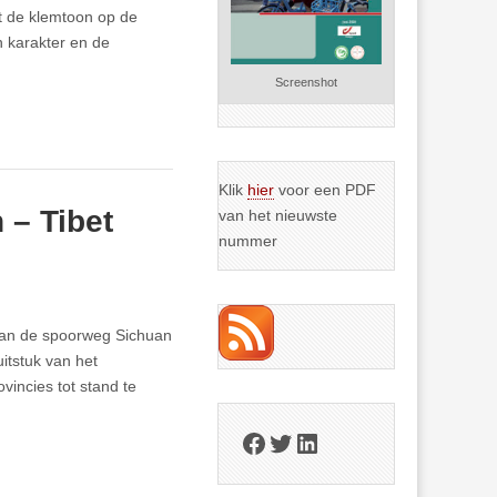
egt de klemtoon op de
 karakter en de
Screenshot
Klik
hier
voor een PDF
 – Tibet
van het nieuwste
nummer
van de spoorweg Sichuan
uitstuk van het
vincies tot stand te
Facebook
Twitter
LinkedIn