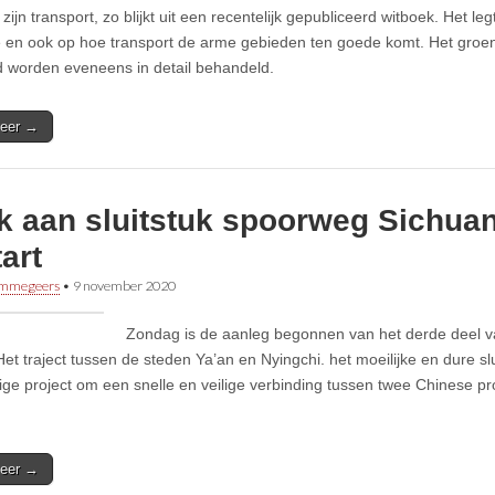
zijn transport, zo blijkt uit een recentelijk gepubliceerd witboek. Het l
e en ook op hoe transport de arme gebieden ten goede komt. Het groen
id worden eveneens in detail behandeld.
eer →
k aan sluitstuk spoorweg Sichuan
art
immegeers
•
9 november 2020
Zondag is de aanleg begonnen van het derde deel 
Het traject tussen de steden Ya’an en Nyingchi. het moeilijke en dure sl
ige project om een snelle en veilige verbinding tussen twee Chinese pro
.
eer →