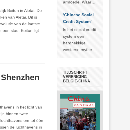
economisch
econoom Michael
armoede. Waar
wonder
Roberts. Het laat
China er de
jk Beitun in Aletai. De
zien dat
‘Chinese Social
voorbije veertig
en van Aletai. Dit is
… >> lees meer
Credit System’
jaar in slaagde
volutie van de laatste
meer dan 800
Is het social credit
 een stad. Beitun ligt
miljoen mensen
system een
uit de armoede
hardnekkige
… >> lees meer
westerse mythe of
de dagelijkse
realiteit in China?
TIJDSCHRIFT
n Shenzhen
VERENIGING
BELGIË-CHINA
havens in het licht van
zijn binnen twee
 luchthavens om tot één
ussen de luchthavens in