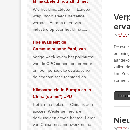
klimaatbeleid nog altijd niet
Wie het klimaatdebat in Europa
Ver
volgt, hoort steeds hetzelfde
verhaal. ‘Europa offert zijn
erva
industrie op voor het klimaat,
by
editor
terwijl China onder het mom van
Hoe evalueert de
vergroening
… >> lees meer
De twee 
Communistische Partij van
oefeninge
China de economische
Vorige week kwam het politbureau
aangekon
situatie?
van de CPC samen, onder meer
zullen d
om een periodieke evaluatie van
km. Zes 
de economische toestand en
vormen.
politiek te maken. We
Klimaatbeleid in Europa en in
publiceerden
… >> lees meer
Lees m
China (opinie*) UPD
Het klimaatbeleid in China is een
succes. Westerse media en
deskundigen geven het toe. Leren
Nieu
van China en samenwerken met
by
editor