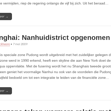
e vermijden, riep de regering onlangs de vijf bij zich. Uit het beraad…
eer →
nghai: Nanhuidistrict opgenomen
ckheere
•
7 mei 2009
s speciale zone Pudong wordt uitgebreid met het zuidelijker gelegen di
 zone werd in 1990 erkend, heeft een skyline die aan New York doet d
qua oppervlakte. Met de fusering wordt het nu Shanghais tweede groots
een geniet het voormalige Nanhui nu ook van de voordelen die Pudon
wijfeld bedoeld om tot een integratie te leiden van de financiële zone…
eer →