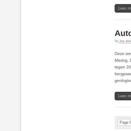
Lees m
Aut
by
Jan Jon
Deze wee
Medog. D
tegen 20
bergpaad
geologi
Lees m
Page 6