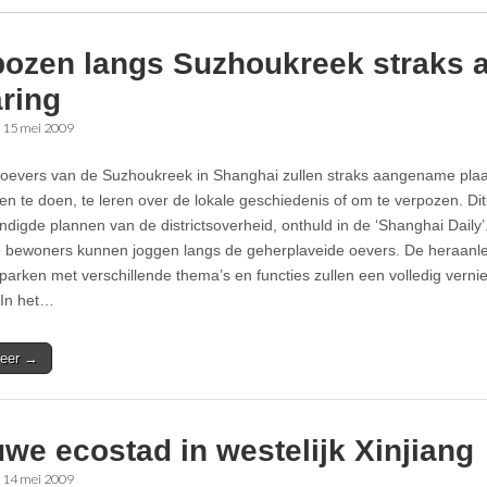
pozen langs Suzhoukreek straks
ring
•
15 mei 2009
oevers van de Suzhoukreek in Shanghai zullen straks aangename pl
n te doen, te leren over de lokale geschiedenis of om te verpozen. Dit b
digde plannen van de districtsoverheid, onthuld in de ‘Shanghai Daily’
e bewoners kunnen joggen langs de geherplaveide oevers. De heraanleg 
parken met verschillende thema’s en functies zullen een volledig vern
 In het…
eer →
we ecostad in westelijk Xinjiang
•
14 mei 2009