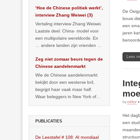
het land dan maar? ‘Dat
‘Hoe de Chinese politiek werkt’,
… >> lees meer
De Oeigo
interview Zhang Weiwei (3)
bouw die
Vertaling interview Zhang Weiwei.
een smal
Laatste deel: China- model voor
jaren ka
een multipolaire wereldorde. En
benoorde
… andere landen zijn vrienden of
kunnen het worden.
Lees m
Zeg niet zomaar beurs tegen de
Chinese aandelenmarkt
Wie de Chinese aandelenmarkt
Int
bekijkt door een westerse bril,
begrijpt haar vaak maar half.
moei
Waar beleggers in New York of
by
editor
Londen vooral kijken naar winst,
… >> lees meer
Het dagb
PUBLICATIES
een stud
maanden.
structuu
De Leestafel # 108: AI mondiaal