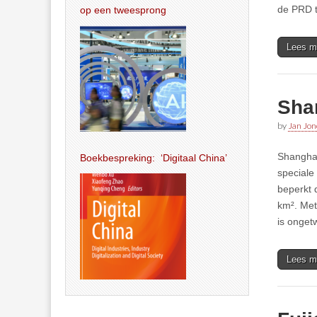
de PRD t
op een tweesprong
Lees m
Sha
by
Jan Jon
Shanghai
Boekbespreking: ‘Digitaal China’
speciale
beperkt 
km². Met
is onget
Lees m