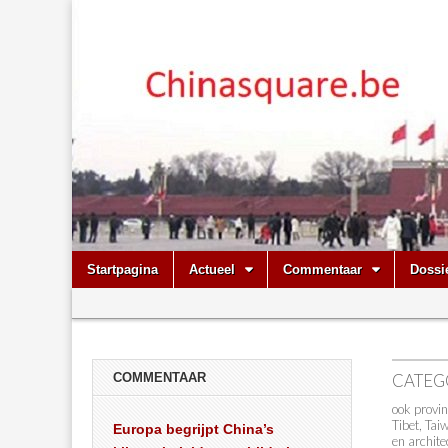
Chinasquare.
Skip
Main
Startpagina
Actueel
Commentaar
Dossi
to
menu
Sub
content
menu
COMMENTAAR
CATEG
ook provi
Tibet, Tai
Europa begrijpt China’s
en archite