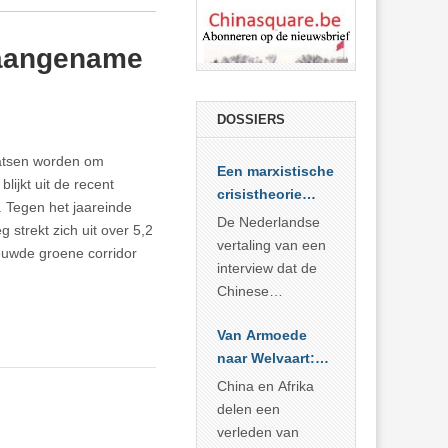
 aangename
DOSSIERS
aatsen worden om
Een marxistische
lijkt uit de recent
crisistheorie
. Tegen het jaareinde
voor vandaag
De Nederlandse
strekt zich uit over 5,2
vertaling van een
ieuwde groene corridor
interview dat de
Chinese
Academie voor
Van Armoede
Sociale
naar Welvaart:
Wetenschappen
Wat Afrika kan
afnam van de
China en Afrika
leren van
Britse
delen een
China’s
marxistische
verleden van