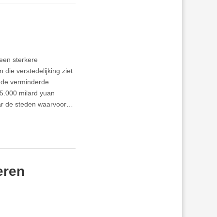
 een sterkere
 die verstedelijking ziet
 de verminderde
25.000 milard yuan
naar de steden waarvoor…
eren