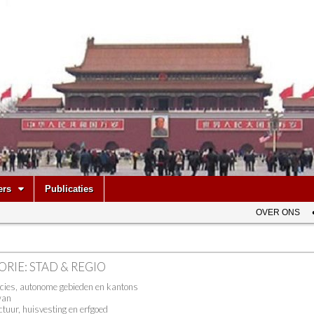
be
ers
Publicaties
OVER ONS
ORIE:
STAD & REGIO
ncies, autonome gebieden en kantons
wan
ctuur, huisvesting en erfgoed