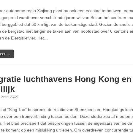
er autonome regio Xinjiang plant nu ook een ecostad te bouwen, nameli
 gespreid wordt over verschillende jaren wil van Beitun het centrum mak
 berggebied dat 50 km ligt van de toekomstige stad. Gezien de snelle e
n de bergstad niet langer de taken aan van hoofdstad over 6 kantons en
n de E’erqisi-rivier. Het…
eer →
egratie luchthavens Hong Kong e
lijk
•
9 mei 2009
lad “Sing Tao” bespreekt de relatie van Shenzhens en Hongkongs lucht
ie over een treinverbinding tussen beiden. Deze studie zou af moeten 
 Het blad preciseert dat besprekingen tussen de eigenaars van beide
r te komen; op een mislukking uitliepen. Om overdreven concurrentie t