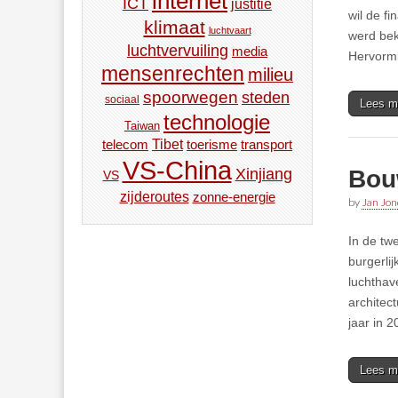
internet
ICT
justitie
wil de f
klimaat
luchtvaart
werd bek
luchtvervuiling
media
Hervormi
mensenrechten
milieu
spoorwegen
steden
sociaal
Lees m
technologie
Taiwan
Tibet
toerisme
transport
telecom
VS-China
Bouw
Xinjiang
VS
zijderoutes
zonne-energie
by
Jan Jon
In de tw
burgerli
luchthav
architec
jaar in 2
Lees m