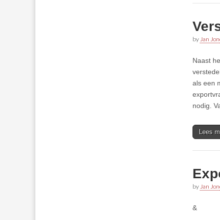
Vers
by
Jan Jon
Naast he
verstede
als een 
exportvr
nodig. V
Lees m
Expo
by
Jan Jon
&