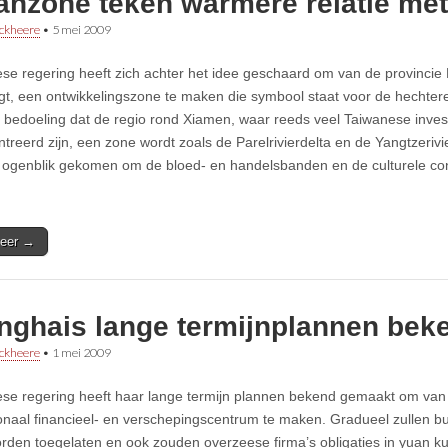
ianzone teken warmere relatie me
ckheere
•
5 mei 2009
se regering heeft zich achter het idee geschaard om van de provincie F
igt, een ontwikkelingszone te maken die symbool staat voor de hechtere 
e bedoeling dat de regio rond Xiamen, waar reeds veel Taiwanese inves
treerd zijn, een zone wordt zoals de Parelrivierdelta en de Yangtzerivi
t ogenblik gekomen om de bloed- en handelsbanden en de culturele co
eer →
nghais lange termijnplannen bek
ckheere
•
1 mei 2009
se regering heeft haar lange termijn plannen bekend gemaakt om va
ionaal financieel- en verschepingscentrum te maken. Gradueel zullen bu
rden toegelaten en ook zouden overzeese firma’s obligaties in yuan ku