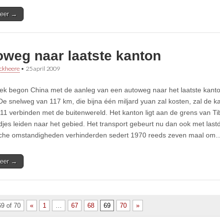
eer →
oweg naar laatste kanton
ckheere
•
25 april 2009
k begon China met de aanleg van een autoweg naar het laatste kant
e snelweg van 117 km, die bijna één miljard yuan zal kosten, zal de
11 verbinden met de buitenwereld. Het kanton ligt aan de grens van Tib
jes leiden naar het gebied. Het transport gebeurt nu dan ook met lastd
sche omstandigheden verhinderden sedert 1970 reeds zeven maal om
eer →
9 of 70
«
1
…
67
68
69
70
»