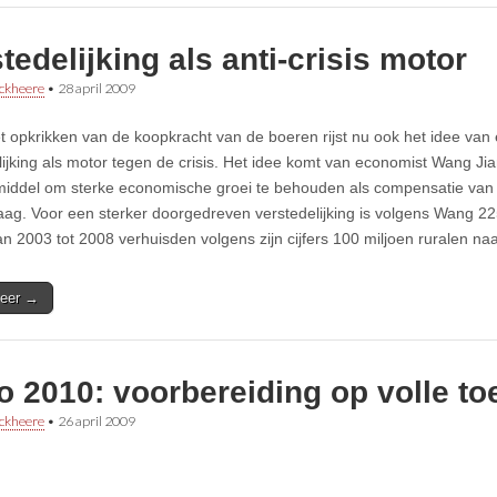
tedelijking als anti-crisis motor
ckheere
•
28 april 2009
t opkrikken van de koopkracht van de boeren rijst nu ook het idee van
lijking als motor tegen de crisis. Het idee komt van economist Wang Jian
middel om sterke economische groei te behouden als compensatie van
aag. Voor een sterker doorgedreven verstedelijking is volgens Wang 2
an 2003 tot 2008 verhuisden volgens zijn cijfers 100 miljoen ruralen 
eer →
 2010: voorbereiding op volle to
ckheere
•
26 april 2009