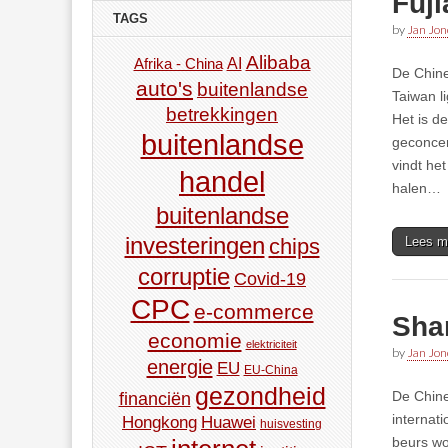
Fuj
TAGS
by
Jan Jon
Alibaba
AI
Afrika - China
De Chine
auto's
buitenlandse
Taiwan l
betrekkingen
Het is d
buitenlandse
geconcen
vindt he
handel
halen…
buitenlandse
investeringen
Lees m
chips
corruptie
Covid-19
CPC
e-commerce
Sha
economie
elektriciteit
by
Jan Jon
energie
EU
EU-China
gezondheid
De Chine
financiën
internat
Hongkong
Huawei
huisvesting
beurs wo