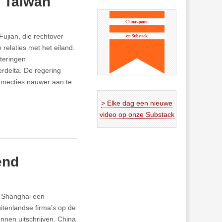
t Taiwan
ujian, die rechtover
relaties met het eiland.
teringen
erdelta. De regering
nnecties nauwer aan te
> Elke dag een nieuwe
video op onze Substack
end
n Shanghai een
itenlandse firma’s op de
nnen uitschrijven. China