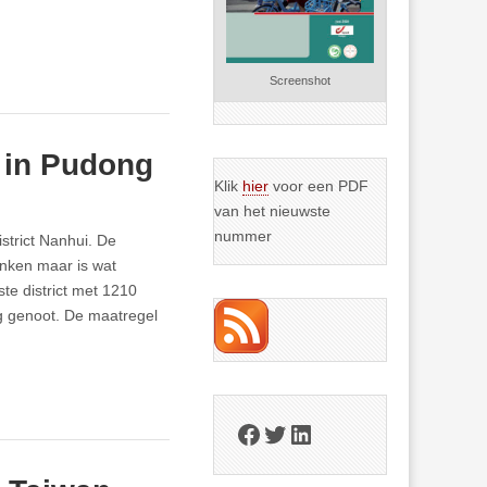
Screenshot
 in Pudong
Klik
hier
voor een PDF
van het nieuwste
nummer
strict Nanhui. De
enken maar is wat
te district met 1210
g genoot. De maatregel
Facebook
Twitter
LinkedIn