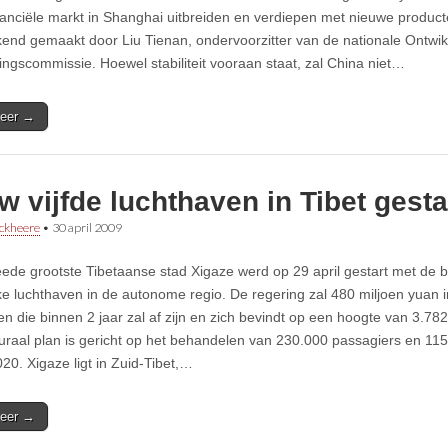
inanciële markt in Shanghai uitbreiden en verdiepen met nieuwe product
end gemaakt door Liu Tienan, ondervoorzitter van de nationale Ontwik
ngscommissie. Hoewel stabiliteit vooraan staat, zal China niet…
eer →
 vijfde luchthaven in Tibet gesta
ckheere
•
30 april 2009
eede grootste Tibetaanse stad Xigaze werd op 29 april gestart met de 
jke luchthaven in de autonome regio. De regering zal 480 miljoen yuan 
en die binnen 2 jaar zal af zijn en zich bevindt op een hoogte van 3.78
turaal plan is gericht op het behandelen van 230.000 passagiers en 115
020. Xigaze ligt in Zuid-Tibet,…
eer →