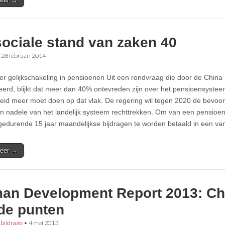
sociale stand van zaken 40
•
28 februari 2014
r gelijkschakeling in pensioenen Uit een rondvraag die door de China 
eerd, blijkt dat meer dan 40% ontevreden zijn over het pensioensystee
eid meer moet doen op dat vlak. De regering wil tegen 2020 de bevoord
ten nadele van het landelijk systeem rechttrekken. Om van een pensioe
edurende 15 jaar maandelijkse bijdragen te worden betaald in een v
eer →
an Development Report 2013: Chi
de punten
 bijdrage
•
4 mei 2013