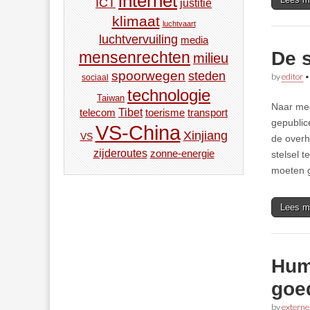
internet
ICT
justitie
klimaat
luchtvaart
luchtvervuiling
media
De 
mensenrechten
milieu
spoorwegen
steden
by
editor
sociaal
technologie
Taiwan
Naar mee
Tibet
toerisme
transport
telecom
gepublic
VS-China
Xinjiang
VS
de overh
zijderoutes
zonne-energie
stelsel 
moeten g
Lees m
Hum
goe
by
externe