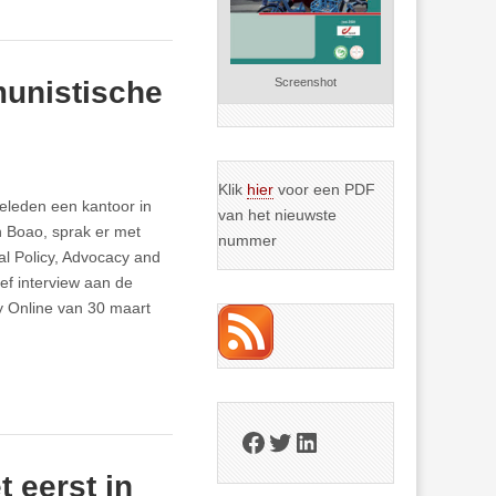
munistische
Screenshot
Klik
hier
voor een PDF
geleden een kantoor in
van het nieuwste
n Boao, sprak er met
nummer
al Policy, Advocacy and
ef interview aan de
ly Online van 30 maart
Facebook
Twitter
LinkedIn
 eerst in