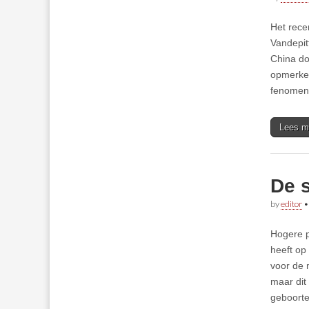
Het rece
Vandepit
China do
opmerkel
fenomena
Lees m
De 
by
editor
Hogere p
heeft op
voor de 
maar dit
geboorte