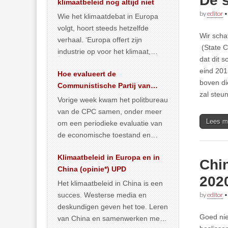
De 
klimaatbeleid nog altijd niet
by
editor
Wie het klimaatdebat in Europa
volgt, hoort steeds hetzelfde
Wir scha
verhaal. ‘Europa offert zijn
(State C
industrie op voor het klimaat,
dat dit 
terwijl China onder het mom van
eind 201
Hoe evalueert de
vergroening
… >> lees meer
boven di
Communistische Partij van
zal steu
China de economische
Vorige week kwam het politbureau
situatie?
van de CPC samen, onder meer
Lees m
om een periodieke evaluatie van
de economische toestand en
politiek te maken. We
Klimaatbeleid in Europa en in
publiceerden
… >> lees meer
Chin
China (opinie*) UPD
202
Het klimaatbeleid in China is een
succes. Westerse media en
by
editor
deskundigen geven het toe. Leren
Goed nie
van China en samenwerken met