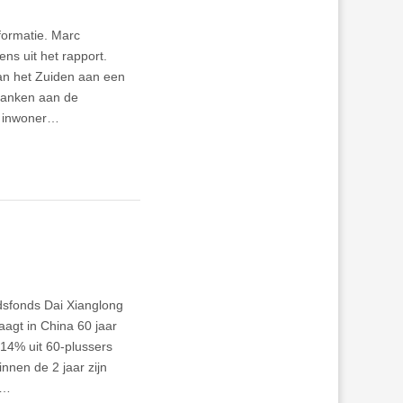
formatie. Marc
ns uit het rapport.
van het Zuiden aan een
 danken aan de
r inwoner…
dsfonds Dai Xianglong
aagt in China 60 jaar
14% uit 60-plussers
nnen de 2 jaar zijn
n…