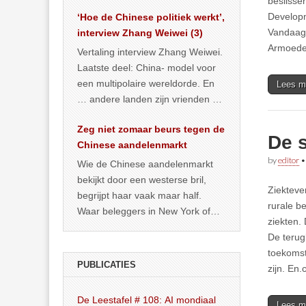
beslisse
het land dan maar? ‘Dat
Developm
‘Hoe de Chinese politiek werkt’,
… >> lees meer
Vandaag 
interview Zhang Weiwei (3)
Armoede.
Vertaling interview Zhang Weiwei.
Laatste deel: China- model voor
een multipolaire wereldorde. En
Lees m
… andere landen zijn vrienden of
kunnen het worden.
Zeg niet zomaar beurs tegen de
De 
Chinese aandelenmarkt
by
editor
Wie de Chinese aandelenmarkt
bekijkt door een westerse bril,
Ziekteve
begrijpt haar vaak maar half.
rurale b
Waar beleggers in New York of
ziekten.
Londen vooral kijken naar winst,
De terug
… >> lees meer
toekomst
PUBLICATIES
zijn. En.
De Leestafel # 108: AI mondiaal
Lees m