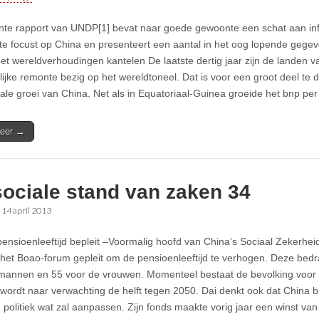
nte rapport van UNDP[1] bevat naar goede gewoonte een schat aan in
te focust op China en presenteert een aantal in het oog lopende gegeve
et wereldverhoudingen kantelen De laatste dertig jaar zijn de landen 
ijke remonte bezig op het wereldtoneel. Dat is voor een groot deel te
le groei van China. Net als in Equatoriaal-Guinea groeide het bnp pe
eer →
sociale stand van zaken 34
•
14 april 2013
ensioenleeftijd bepleit –Voormalig hoofd van China’s Sociaal Zekerhei
 het Boao-forum gepleit om de pensioenleeftijd te verhogen. Deze bedr
mannen en 55 voor de vrouwen. Momenteel bestaat de bevolking voor 
 wordt naar verwachting de helft tegen 2050. Dai denkt ook dat China bi
 politiek wat zal aanpassen. Zijn fonds maakte vorig jaar een winst va