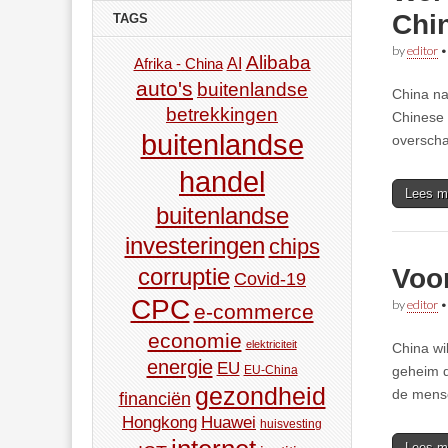
Chi
TAGS
by
editor
Alibaba
AI
Afrika - China
auto's
buitenlandse
China na
betrekkingen
Chinese 
buitenlandse
overscha
handel
Lees m
buitenlandse
investeringen
chips
Voor
corruptie
Covid-19
CPC
by
editor
e-commerce
economie
elektriciteit
China wi
energie
EU
geheim d
EU-China
gezondheid
de mense
financiën
Hongkong
Huawei
huisvesting
Lees m