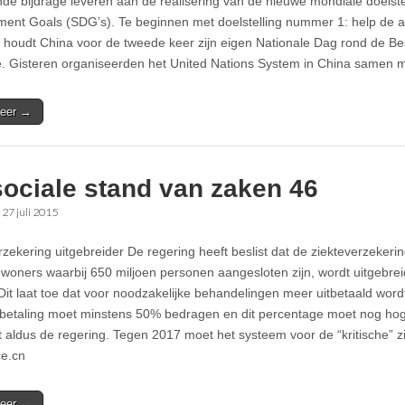
nde bijdrage leveren aan de realisering van de nieuwe mondiale doelste
ent Goals (SDG’s). Te beginnen met doelstelling nummer 1: help de a
houdt China voor de tweede keer zijn eigen Nationale Dag rond de Bes
 Gisteren organiseerden het United Nations System in China samen 
eer →
sociale stand van zaken 46
•
27 juli 2015
rzekering uitgebreider De regering heeft beslist dat de ziekteverzekerin
ewoners waarbij 650 miljoen personen aangesloten zijn, wordt uitgebreid
 Dit laat toe dat voor noodzakelijke behandelingen meer uitbetaald word
betaling moet minstens 50% bedragen en dit percentage moet nog hog
 aldus de regering. Tegen 2017 moet het systeem voor de “kritische” 
ce.cn
eer →