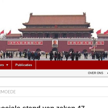
be
ers
Publicaties
OVER ONS
RMOEDE