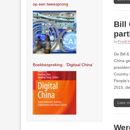
op een tweesprong
Bill
part
by
Frank W
De Bill 
China ge
Boekbespreking: ‘Digitaal China’
presiden
Country 
People’s
2015, di
Lees m
Wer