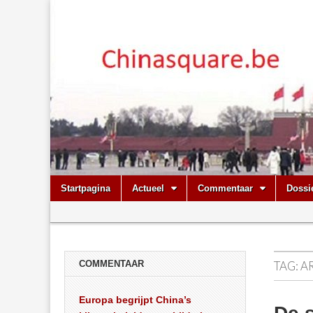
Chinasquare.
Skip
Main
Startpagina
Actueel
Commentaar
Dossi
to
menu
Sub
content
menu
COMMENTAAR
TAG:
A
Europa begrijpt China’s