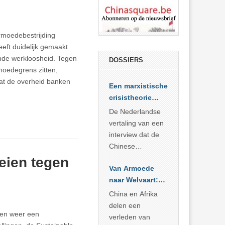
rmoedebestrijding
eft duidelijk gemaakt
ende werkloosheid. Tegen
DOSSIERS
moedegrens zitten,
dat de overheid banken
Een marxistische
crisistheorie
voor vandaag
De Nederlandse
vertaling van een
interview dat de
Chinese
Academie voor
oeien tegen
Van Armoede
Sociale
naar Welvaart:
Wetenschappen
Wat Afrika kan
afnam van de
China en Afrika
leren van
Britse
delen een
ren weer een
China’s
marxistische
verleden van