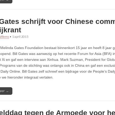
 Gates schrijft voor Chinese com
ijkrant
illems
•
1 april 2015
& Melinda Gates Foundation bestaat binnenkort 15 jaar en heeft 8 jaar 
opend. Bill Gates was aanwezig op het recente Forum for Asia (BFA) i
t Xi en gaf een interview aan Xinhua. Mark Suzman, President for Glob
Programs van de stichting was onlangs ook in China en gaf een exclusi
 Daily Online. Bill Gates zelf schreef een bijdrage voor de People’s Dai
e we hieronder integraal vertalen.
eer →
elddag tegen de Armoede voor het