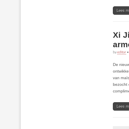
Lees m
Xi J
armo
by
editor
De nieuwe
ontwikke
van maïs
bezocht 
complim
Lees m