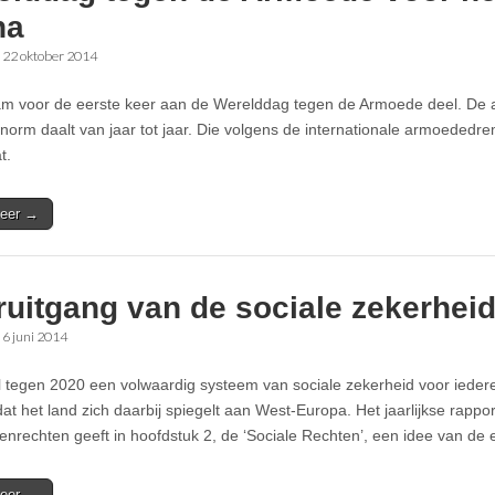
na
•
22 oktober 2014
m voor de eerste keer aan de Werelddag tegen de Armoede deel. De
norm daalt van jaar tot jaar. Die volgens de internationale armoededremp
t.
eer →
uitgang van de sociale zekerheid
•
6 juni 2014
l tegen 2020 een volwaardig systeem van sociale zekerheid voor iedere
at het land zich daarbij spiegelt aan West-Europa. Het jaarlijkse rappo
nrechten geeft in hoofdstuk 2, de ‘Sociale Rechten’, een idee van de e
eer →