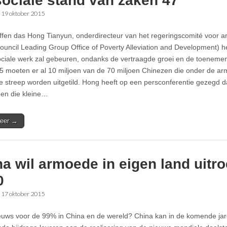
sociale stand van zaken 47
•
19 oktober 2015
ffen das Hong Tianyun, onderdirecteur van het regeringscomité voor a
ouncil Leading Group Office of Poverty Alleviation and Development) he
sociale werk zal gebeuren, ondanks de vertraagde groei en de toenem
5 moeten er al 10 miljoen van de 70 miljoen Chinezen die onder de ar
e streep worden uitgetild. Hong heeft op een persconferentie gezegd 
nen die kleine…
eer →
a wil armoede in eigen land uitr
0
•
17 oktober 2015
uws voor de 99% in China en de wereld? China kan in de komende ja