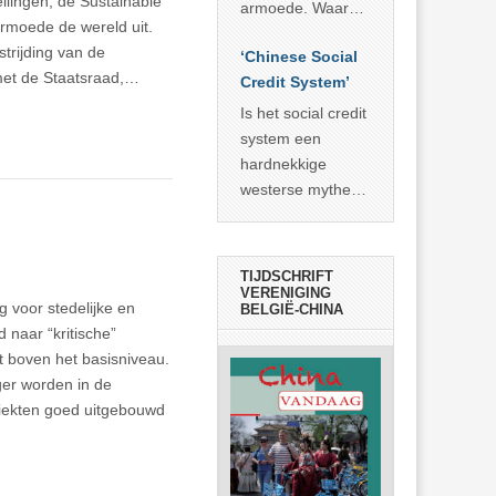
llingen, de Sustainable
economisch
econoom Michael
armoede. Waar
rmoede de wereld uit.
wonder
Roberts. Het laat
China er de
trijding van de
zien dat
‘Chinese Social
voorbije veertig
met de Staatsraad,…
… >> lees meer
Credit System’
jaar in slaagde
meer dan 800
Is het social credit
miljoen mensen
system een
uit de armoede
hardnekkige
… >> lees meer
westerse mythe of
de dagelijkse
realiteit in China?
TIJDSCHRIFT
VERENIGING
g voor stedelijke en
BELGIË-CHINA
 naar “kritische”
t boven het basisniveau.
er worden in de
ziekten goed uitgebouwd