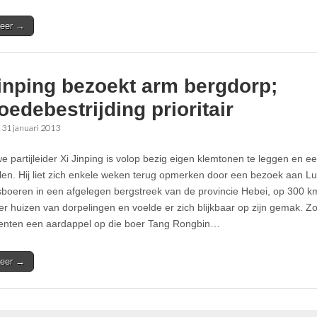
eer →
inping bezoekt arm bergdorp;
edebestrijding prioritair
•
31 januari 2013
 partijleider Xi Jinping is volop bezig eigen klemtonen te leggen en een 
len. Hij liet zich enkele weken terug opmerken door een bezoek aan 
boeren in een afgelegen bergstreek van de provincie Hebei, op 300 km
er huizen van dorpelingen en voelde er zich blijkbaar op zijn gemak. Zo
enten een aardappel op die boer Tang Rongbin…
eer →