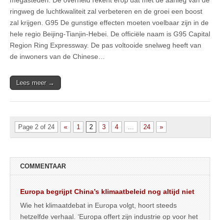
ringweg de luchtkwaliteit zal verbeteren en de groei een boost
zal krijgen. G95 De gunstige effecten moeten voelbaar zijn in de
hele regio Beijing-Tianjin-Hebei. De officiële naam is G95 Capital
Region Ring Expressway. De pas voltooide snelweg heeft van
de inwoners van de Chinese…
Lees meer →
Page 2 of 24
«
1
2
3
4
…
24
»
COMMENTAAR
Europa begrijpt China’s klimaatbeleid nog altijd niet
Wie het klimaatdebat in Europa volgt, hoort steeds
hetzelfde verhaal. ‘Europa offert zijn industrie op voor het