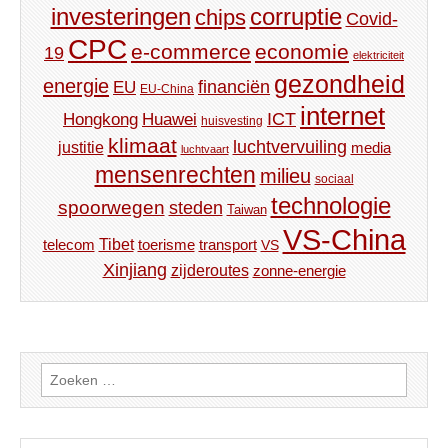
investeringen
corruptie
chips
Covid-
CPC
e-commerce
economie
19
elektriciteit
gezondheid
energie
financiën
EU
EU-China
internet
ICT
Hongkong
Huawei
huisvesting
klimaat
luchtvervuiling
justitie
media
luchtvaart
mensenrechten
milieu
sociaal
technologie
spoorwegen
steden
Taiwan
VS-China
Tibet
toerisme
transport
telecom
VS
Xinjiang
zijderoutes
zonne-energie
Zoeken
naar: